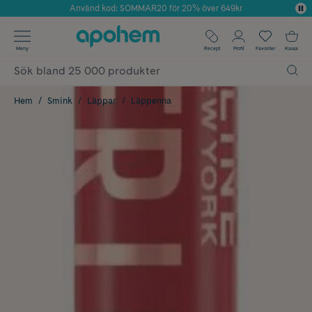
Använd kod: SOMMAR20 för 20% över 649kr
Årets Butik 2025 inom Skönhet
✓ Fri frakt
Meny
Recept
Profil
Favoriter
Kassa
✓ Rådgivning från farmaceuter & hudterapeuter
✓ Poäng på alla köp*
Hem
Smink
Läppar
Läppenna