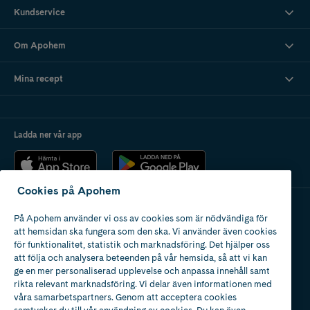
Kundservice
Om Apohem
Mina recept
Ladda ner vår app
Cookies på Apohem
På Apohem använder vi oss av cookies som är nödvändiga för
Apotek med tillstånd
att hemsidan ska fungera som den ska. Vi använder även cookies
av Läkemedelsverket
för funktionalitet, statistik och marknadsföring. Det hjälper oss
att följa och analysera beteenden på vår hemsida, så att vi kan
ge en mer personaliserad upplevelse och anpassa innehåll samt
rikta relevant marknadsföring. Vi delar även informationen med
våra samarbetspartners. Genom att acceptera cookies
samtycker du till vår användning av cookies. Du kan även
2024