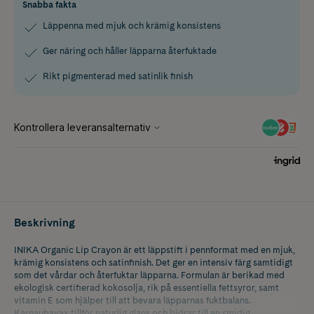
Snabba fakta
Läppenna med mjuk och krämig konsistens
Ger näring och håller läpparna återfuktade
Rikt pigmenterad med satinlik finish
Beskrivning
INIKA Organic Lip Crayon är ett läppstift i pennformat med en mjuk,
krämig konsistens och satinfinish. Det ger en intensiv färg samtidigt
som det vårdar och återfuktar läpparna. Formulan är berikad med
ekologisk certifierad kokosolja, rik på essentiella fettsyror, samt
vitamin E som hjälper till att bevara läpparnas fuktbalans.
Karnaubavax tillför naturlig glans och bidrar till en smidig