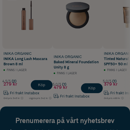
INIKA ORGANIC
INIKA ORGANI
INIKA ORGANIC
INIKA Long Lash Mascara
Tinted Natural
Baked Mineral Foundation
Brown 8 ml
SPF50+ 50 ml
Unity 8 g
FINNS I LAGER
FINNS I LAGER
FINNS I LAGER
4.5/5
(2)
5.0/5
(1)
279 kr
379 kr
5.0/5
(1)
Köp
479 kr
Köp
Fri frakt Instabox
Fri frakt In
Fri frakt Instabox
Ord.pris
345 kr
Lägsta pris
342 kr
Ord.pris
499 kr
Prenumerera på vårt nyhetsbrev