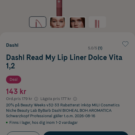
Dashl
5.0/5
(1)
Dashl Read My Lip Liner Dolce Vita
1,2
Deal
143 kr
Ord.pris
179 kr
Lägsta pris
177 kr
20% på Beauty Weeks v32-33 Rabatterat inköp MILI Cosmetics
Niche Beauty Lab ByBarb Dashl BIOHEAL BOH AROMATICA
Schwarzkopf Professional
gäller t.o.m. 2026-08-16
Finns i lager
,
hos dig inom 1-2 vardagar