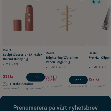
Nyhet
Dashl
Dashl
Dashl
Sculpt Obsession Skinstick
Brightening Waterline
Pro Nail Clipper
Biscuit Bunny 5 g
Pencil Beige 1,1 g
FÅ I LAGER
FINNS I LAGER
FINNS I LAGER
231 kr
5.0/5
(1)
Köp
135 kr
127 kr
Köp
Fri frakt Instabox
Ord.pris
169 kr
Lägsta pris
167 kr
Ord.pris
159 kr
Ord.pris
289 kr
Lägsta pris
246 kr
Prenumerera på vårt nyhetsbrev