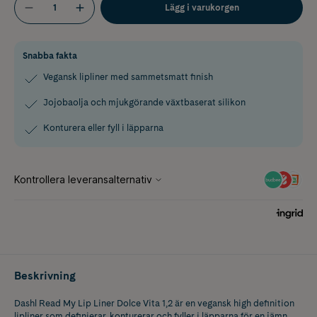
Lägg i varukorgen
Snabba fakta
Vegansk lipliner med sammetsmatt finish
Jojobaolja och mjukgörande växtbaserat silikon
Konturera eller fyll i läpparna
Beskrivning
Dashl Read My Lip Liner Dolce Vita 1,2 är en vegansk high definition
lipliner som definierar, konturerar och fyller i läpparna för en jämn