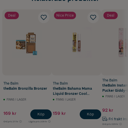
Deal
Nice Price
Deal
The Balm
The Balm
The Balm
theBalm Instan
theBalm Bronzilla Bronzer
theBalm Bahama Mama
Pucker Giddy-U
Liquid Bronzer Cool
FINNS I LAGER
Contour 4,1 ml
FINNS I LAGER
FINNS I LAGER
92 kr
169 kr
159 kr
Köp
Köp
Fri frakt In
Ord.pris
211 kr
Lägsta pris
209 kr
Ord.pris
229 kr