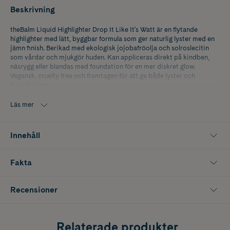
Beskrivning
theBalm Liquid Highlighter Drop It Like It's Watt är en flytande
highlighter med lätt, byggbar formula som ger naturlig lyster med en
jämn finish. Berikad med ekologisk jojobafröolja och solroslecitin
som vårdar och mjukgör huden. Kan appliceras direkt på kindben,
näsrygg eller blandas med foundation för en mer diskret glow.
Vegansk, cruelty free och framtagen för att ge både lyster och
hudvård i ett.
Läs mer
Innehåll
Fakta
Recensioner
Relaterade produkter