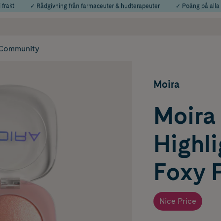
 frakt
✓ Rådgivning från farmaceuter & hudterapeuter
✓ Poäng på alla
Använd kod: SOMMAR20 för 20% över 649kr
Årets Butik 2025 inom Skönhet
Community
Moira
Moira
Highl
Foxy 
Nice Price