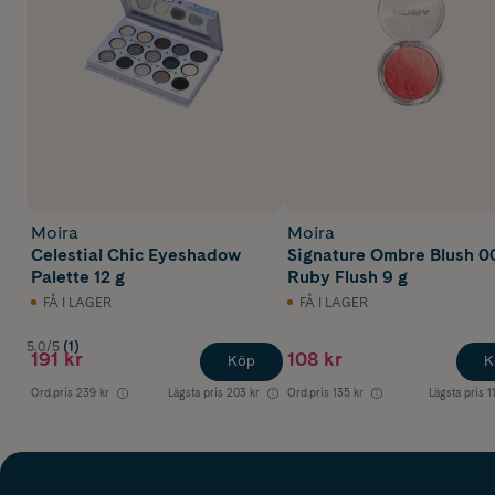
Moira
Moira
Celestial Chic Eyeshadow
Signature Ombre Blush 0
Palette 12 g
Ruby Flush 9 g
FÅ I LAGER
FÅ I LAGER
5.0/5
(1)
191 kr
108 kr
Köp
K
Ord.pris
239 kr
Lägsta pris
203 kr
Ord.pris
135 kr
Lägsta pris
1