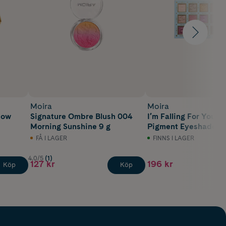
Moira
Moira
dow
Signature Ombre Blush 004
I′m Falling For You P
Morning Sunshine 9 g
Pigment Eyeshadow 
FÅ I LAGER
FINNS I LAGER
4.0/5
(1)
127 kr
196 kr
Köp
Köp