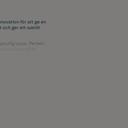
nnovation för att ge en
 och ger ett subtilt
urlig lyster. Perfekt
h som passar både