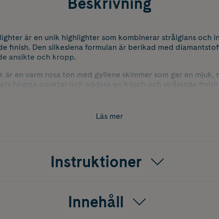
Beskrivning
ighter är en unik highlighter som kombinerar strålglans och i
de finish. Den silkeslena formulan är berikad med diamantstoft
de ansikte och kropp.
är en varm rosa ton med gyllene skimmer som ger en mjuk, nat
tets högsta punkter och addera en fräsch och strålande finis
Läs mer
Instruktioner
Innehåll