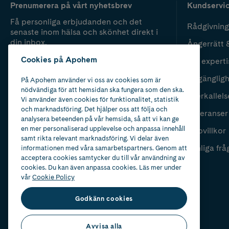
Prenumerera på vårt nyhetsbrev
Kundservi
Få personliga erbjudanden och det
Rådgivning
senaste inom hälsa och skönhet direkt i
din inbox.
Ångerrätt 
Cookies på Apohem
Vår experti
Fyll i mailadress
Skicka
Tillgänglig
På Apohem använder vi oss av cookies som är
nödvändiga för att hemsidan ska fungera som den ska.
Återkallels
Vi använder även cookies för funktionalitet, statistik
och marknadsföring. Det hjälper oss att följa och
Leveranser
analysera beteenden på vår hemsida, så att vi kan ge
en mer personaliserad upplevelse och anpassa innehåll
Köpvillkor
samt rikta relevant marknadsföring. Vi delar även
Vanliga frå
informationen med våra samarbetspartners. Genom att
acceptera cookies samtycker du till vår användning av
cookies. Du kan även anpassa cookies. Läs mer under
vår
Cookie Policy
Godkänn cookies
Avvisa alla