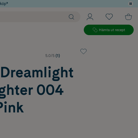
 köp*
Hämta ut recept
5.0/5
(1)
 Dreamlight
ighter 004
Pink