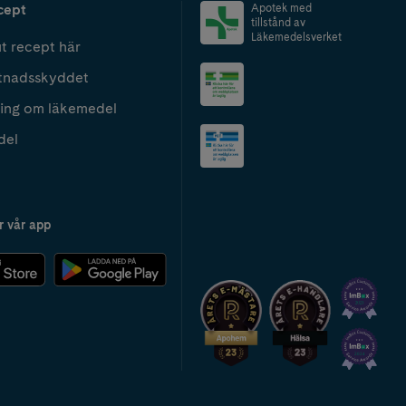
cept
Apotek med
tillstånd av
Läkemedelsverket
t recept här
tnadsskyddet
ing om läkemedel
del
r vår app
2024