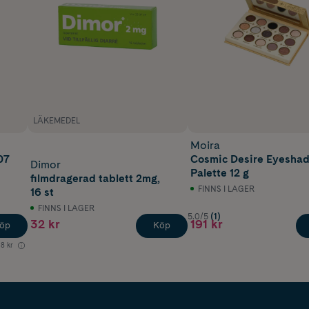
LÄKEMEDEL
Moira
07
Cosmic Desire Eyesha
Dimor
Palette 12 g
filmdragerad tablett 2mg,
FINNS I LAGER
16 st
FINNS I LAGER
5.0/5
(1)
32 kr
191 kr
öp
Köp
18 kr