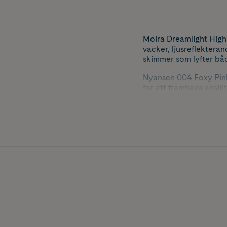
Moira Dreamlight Highl
vacker, ljusreflekteran
skimmer som lyfter bå
Nyansen 004 Foxy Pink 
för att framhäva ansik
vardag och fest.