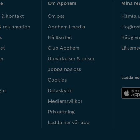
ce
Om Apohem
Mina re
 & kontakt
Om oss
Hämta u
& reklamation
Apohem i media
Högkos
s
Hållbarhet
Rådgivn
het
Club Apohem
Läkeme
er
Utmärkelser & priser
Jobba hos oss
Ladda ne
Cookies
gor
Dataskydd
Medlemsvillkor
Prissättning
Ladda ner vår app