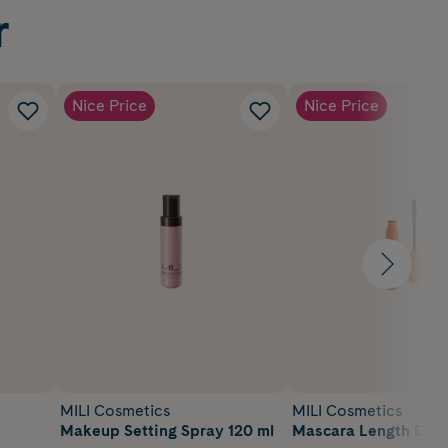
r
Nice Price
Nice Price
MILI Cosmetics
MILI Cosmetics
Makeup Setting Spray 120 ml
Mascara Length Etern