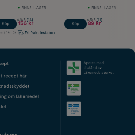
FINNS I LAGER
FINNS I LAGER
4.9/5
(14)
4.5/5
(11)
156 kr
89 kr
Köp
Köp
Fri frakt Instabox
is
27 kr
cept
Apotek med
tillstånd av
Läkemedelsverket
t recept här
tnadsskyddet
ing om läkemedel
del
r vår app