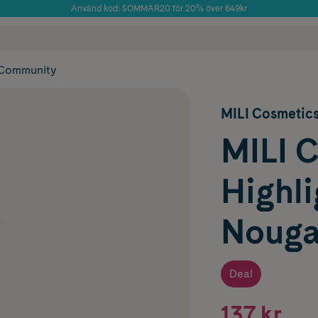
Använd kod: SOMMAR20 för 20% över 649kr
Årets Butik 2025 inom Skönhet
 frakt
✓ Rådgivning från farmaceuter & hudterapeuter
✓ Poäng på alla
Community
MILI Cosmetic
MILI 
Highli
Nouga
Deal
137 kr