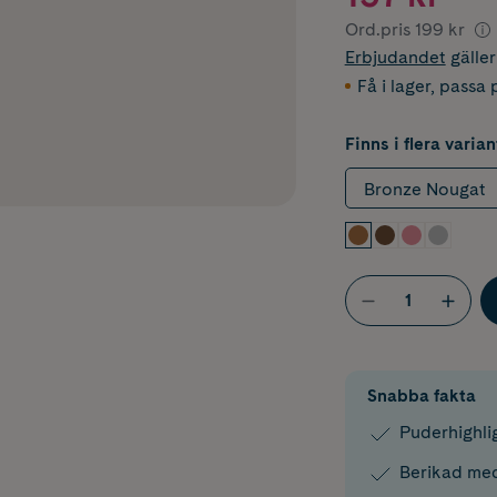
Ord.pris
199 kr
Erbjudandet
gälle
Få i lager
,
passa p
Finns i flera varian
Bronze Nougat
Snabba fakta
Puderhighli
Berikad med