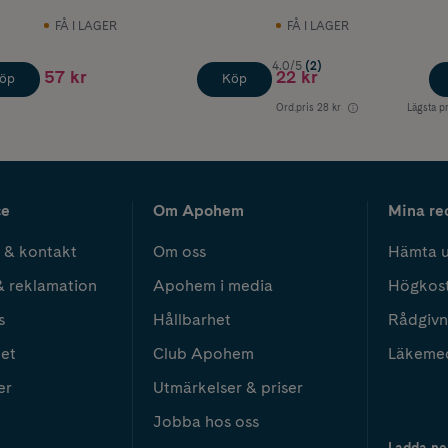
FÅ I LAGER
FÅ I LAGER
4.0/5
(2)
57 kr
22 kr
öp
Köp
Ord.pris
28 kr
Lägsta pr
ce
Om Apohem
Mina re
 & kontakt
Om oss
Hämta u
& reklamation
Apohem i media
Högkos
s
Hållbarhet
Rådgivn
het
Club Apohem
Läkeme
er
Utmärkelser & priser
Jobba hos oss
Ladda ne