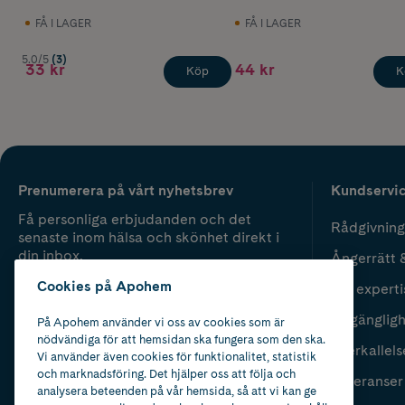
FÅ I LAGER
FÅ I LAGER
5.0/5
(3)
33 kr
44 kr
Köp
K
Prenumerera på vårt nyhetsbrev
Kundservi
Få personliga erbjudanden och det
Rådgivning
senaste inom hälsa och skönhet direkt i
din inbox.
Ångerrätt 
Cookies på Apohem
Vår experti
Fyll i mailadress
Skicka
Tillgänglig
På Apohem använder vi oss av cookies som är
nödvändiga för att hemsidan ska fungera som den ska.
Återkallels
Vi använder även cookies för funktionalitet, statistik
och marknadsföring. Det hjälper oss att följa och
Leveranser
analysera beteenden på vår hemsida, så att vi kan ge