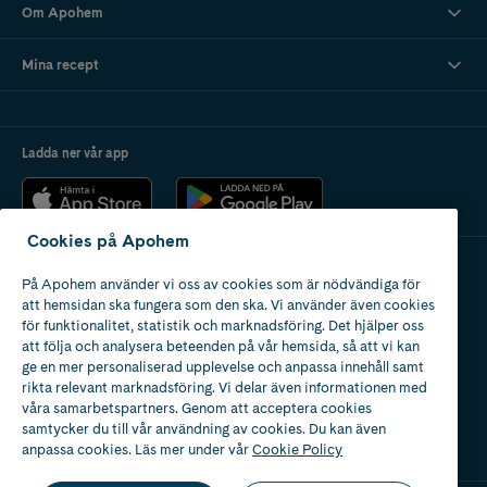
Om Apohem
Mina recept
Ladda ner vår app
Cookies på Apohem
På Apohem använder vi oss av cookies som är nödvändiga för
Apotek med tillstånd
att hemsidan ska fungera som den ska. Vi använder även cookies
av Läkemedelsverket
för funktionalitet, statistik och marknadsföring. Det hjälper oss
att följa och analysera beteenden på vår hemsida, så att vi kan
ge en mer personaliserad upplevelse och anpassa innehåll samt
rikta relevant marknadsföring. Vi delar även informationen med
våra samarbetspartners. Genom att acceptera cookies
samtycker du till vår användning av cookies. Du kan även
2024
anpassa cookies. Läs mer under vår
Cookie Policy