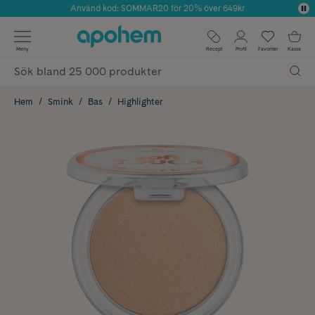
Använd kod: SOMMAR20 för 20% över 649kr
Årets Butik 2025 inom Skönhet
✓ Fri frakt
Meny
Recept
Profil
Favoriter
Kassa
✓ Rådgivning från farmaceuter & hudterapeuter
✓ Poäng på alla köp*
Hem
Smink
Bas
Highlighter