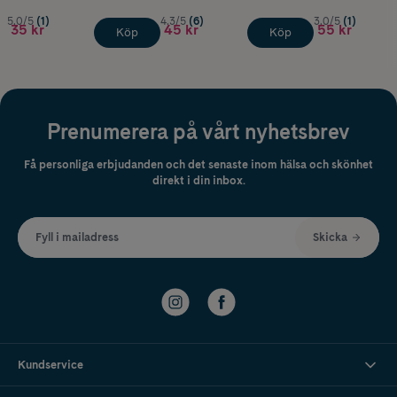
5.0/5
(1)
4.3/5
(6)
3.0/5
(1)
35 kr
45 kr
55 kr
Köp
Köp
Prenumerera på vårt nyhetsbrev
Få personliga erbjudanden och det senaste inom hälsa och skönhet
direkt i din inbox.
Fyll i mailadress
Skicka
Kundservice