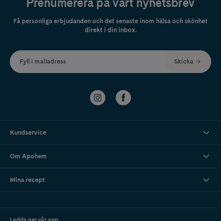
Prenumerera på vårt nyhetsbrev
Få personliga erbjudanden och det senaste inom hälsa och skönhet
direkt i din inbox.
Fyll i mailadress
Skicka
Kundservice
Om Apohem
Mina recept
Ladda ner vår app