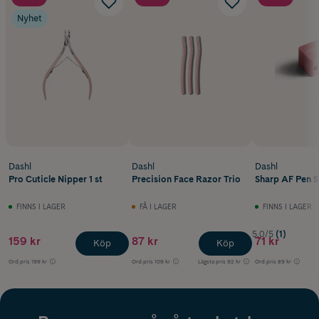
Nyhet
Dashl
Dashl
Dashl
Pro Cuticle Nipper 1 st
Precision Face Razor Trio
Sharp AF Pen S
FINNS I LAGER
FÅ I LAGER
FINNS I LAGER
5.0/5
(1)
159 kr
87 kr
71 kr
Köp
Köp
Ord.pris
199 kr
Ord.pris
109 kr
Lägsta pris
92 kr
Ord.pris
89 kr