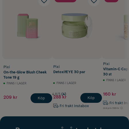
Pixi
Pixi
Pixi
Vitamin-C Cap
DetoxifEYE 30 par
On-the-Glow Blush Cheek
30 st
Tone 19 g
FINNS I LAGER
FINNS I LAGER
FINNS I LAGER
160 kr
4.8/5
(4)
288 kr
209 kr
Köp
Köp
Fri frakt In
Fri frakt Instabox
Ord.pris
399 kr