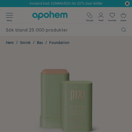
Använd kod: SOMMAR20 för 20% över 649kr
Årets Butik 2025 inom Skönhet
✓ Fri frakt
Meny
Recept
Profil
Favoriter
Kassa
✓ Rådgivning från farmaceuter & hudterapeuter
✓ Poäng på alla köp*
Hem
Smink
Bas
Foundation