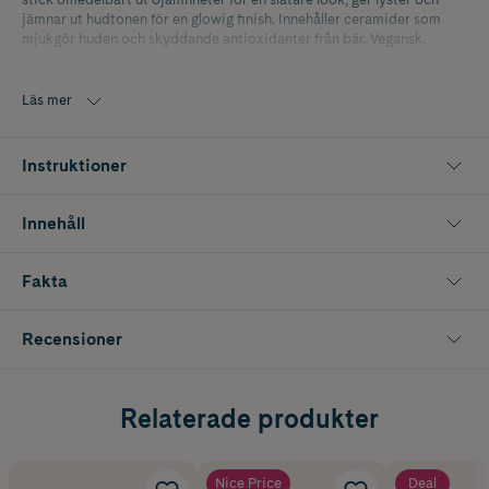
jämnar ut hudtonen för en glowig finish. Innehåller ceramider som
mjukgör huden och skyddande antioxidanter från bär. Vegansk.
Nyans: Vanilla
Läs mer
Instruktioner
Innehåll
Fakta
Recensioner
Relaterade produkter
Nice Price
Deal