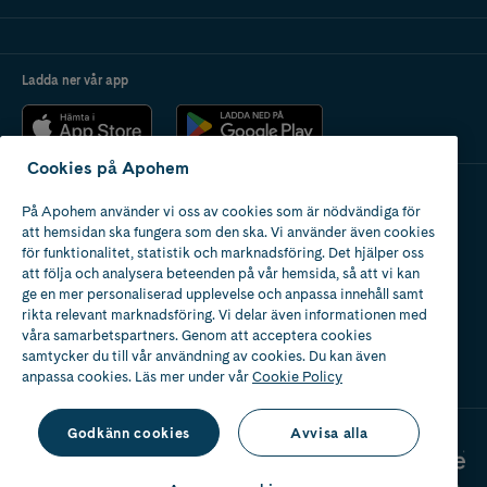
Ladda ner vår app
Cookies på Apohem
På Apohem använder vi oss av cookies som är nödvändiga för
Apotek med tillstånd
att hemsidan ska fungera som den ska. Vi använder även cookies
av Läkemedelsverket
för funktionalitet, statistik och marknadsföring. Det hjälper oss
att följa och analysera beteenden på vår hemsida, så att vi kan
ge en mer personaliserad upplevelse och anpassa innehåll samt
rikta relevant marknadsföring. Vi delar även informationen med
våra samarbetspartners. Genom att acceptera cookies
samtycker du till vår användning av cookies. Du kan även
2024
anpassa cookies. Läs mer under vår
Cookie Policy
Godkänn cookies
Avvisa alla