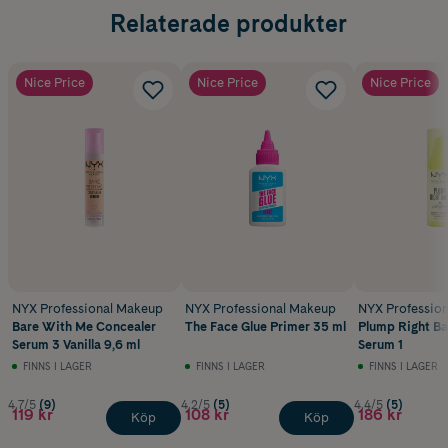
Relaterade produkter
Nice Price
Nice Price
Nice Price
NYX Professional Makeup
NYX Professional Makeup
NYX Professio
Bare With Me Concealer
The Face Glue Primer 35 ml
Plump Right Ba
Serum 3 Vanilla 9,6 ml
Serum 1
FINNS I LAGER
FINNS I LAGER
FINNS I LAGER
4.7/5
(9)
4.2/5
(5)
4.4/5
(5)
119 kr
108 kr
186 kr
Köp
Köp