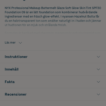
NYX Professional Makeup Buttermelt Glaze Soft Glow Skin Tint SPF30
Foundation 09 är en lätt foundation som kombinerar hudvårdande
ingredienser med en fräsch glow-effekt. I nyansen Hazelnut Butta får
du en halvtransparent ton som smälter naturligt in i huden och jämnar
ut hudtonen för en mjuk och strålande finish.
Formulan är berikad med sheasmör, mangosmör och niacinamid som
återfuktar, mjukgör och stärker hudbarriären. Den känns lätt och
behaglig på huden, smetar inte ut och lägger sig inte i fina linjer. Med
Läs mer
SPF30 skyddar den huden mot solens strålar samtidigt som din
makeup håller i upp till 12 timmar. Perfekt för en naturlig "no
makeup"-look med både lyster och skydd.
Instruktioner
Innehåller 30 ml
Innehåll
Fakta
Recensioner