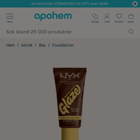
Använd kod: SOMMAR20 för 20% över 649kr
Årets Butik 2025 inom Skönhet
✓ Fri frakt
Meny
Recept
Profil
Favoriter
Kassa
✓ Rådgivning från farmaceuter & hudterapeuter
✓ Poäng på alla köp*
Hem
Smink
Bas
Foundation