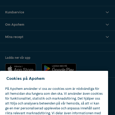
Kundservice
Om Apohem
Mina recept
Ladda ner vår app
Cookies på Apohem
På Apohem använder vi oss av cookies som är nödvändiga för
Apotek med tillstånd
att hemsidan ska fungera som den ska. Vi använder även cookies
av Läkemedelsverket
för funktionalitet, statistik och marknadsföring. Det hjälper oss
att följa och analysera beteenden på vår hemsida, så att vi kan
ge en mer personaliserad upplevelse och anpassa innehåll samt
rikta relevant marknadsföring. Vi delar även informationen med