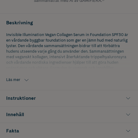
Sammanfattat med AI av GAMIFIERA.®
Beskrivning
Invisible Illumination Vegan Collagen Serum in Foundation SPF30 är
en vårdande byggbar foundation som ger en jämn hud med naturlig
lyster. Den vårdande sammansättningen bidrar till att förbättra
hudens utseende varje gång du använder den. Sammansättningen
med veganskt kollagen, intensivt återfuktande trippelhyaluronsyra
och vårdande nordiska ingredienser hjälper till att göra huden
spänstigare och slätare. Formulan är vegansk och innehåller
dessutom mjölkört från den nordiska naturen.
Läs mer
Förpackningen är gjord av återvunna och återvinningsbara material.
Tillverkad i Finland.
Instruktioner
Innehåll
Fakta