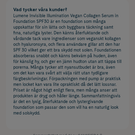
Vad tycker våra kunder?
Lumene Invisible Illumination Vegan Collagen Serum in
Foundation SPF30 är en foundation som många
uppskattar för sin lätta och byggbara täckning samt
fina, naturliga lyster. Den känns återfuktande och
vårdande tack vare ingredienser som veganskt kollagen
och hyaluronsyra, och flera användare gillar att den har
SPF 30 vilket ger ett bra skydd mot solen. Foundationen
absorberas snabbt och känns bekväm på huden, även
för känslig hy, och ger en jämn hudton utan att täppa till
porerna. Många tycker att nyansutbudet är bra, även
om det kan vara svårt att välja rätt utan tydligare
färgbeskrivningar. Förpackningen med pump är praktisk
men locket kan vara lite opraktiskt då det lätt lossnar.
Priset är något högt enligt flera, men många anser att
produkten är dryg och håller länge. Sammanfattningsvis
är det en lyxig, återfuktande och lystergivande
foundation som passar den som vill ha en naturlig look
med solskydd.