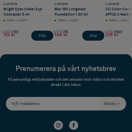
Lumene
Lumene
Lumene
Bright Eyes Under Eye
Blur 16h Longwear
CC Color Corr
Concealer 5 ml
Foundation 1 30 ml
SPF20 2 Mediu
FINNS I LAGER
FINNS I LAGER
FINNS I LAGER
4.6/5
(10)
5.0/5
(9)
4.7/5
(140)
112 kr
146 kr
125 kr
Köp
Köp
Prenumerera på vårt nyhetsbrev
Få personliga erbjudanden och det senaste inom hälsa och skönhet
direkt i din inbox.
Fyll i mailadress
Skicka