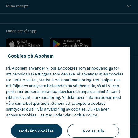
Mina recept
Ladda ner vår app
Cookies på Apohem
På Apohem använder vi oss av cookies som är nödvändiga för
Apotek med tillstånd
att hemsidan ska fungera som den ska. Vi använder även cookies
av Läkemedelsverket
för funktionalitet, statistik och marknadsföring. Det hjälper oss
att följa och analysera beteenden på vår hemsida, så att vi kan
ge en mer personaliserad upplevelse och anpassa innehåll samt
rikta relevant marknadsföring. Vi delar även informationen med
våra samarbetspartners. Genom att acceptera cookies
samtycker du till vår användning av cookies. Du kan även
2024
anpassa cookies. Läs mer under vår
Cookie Policy
Godkänn cookies
Avvisa alla