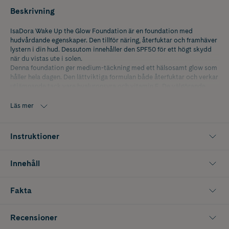
Beskrivning
IsaDora Wake Up the Glow Foundation är en foundation med
hudvårdande egenskaper. Den tillför näring, återfuktar och framhäver
lystern i din hud. Dessutom innehåller den SPF50 för ett högt skydd
när du vistas ute i solen.
Denna foundation ger medium-täckning med ett hälsosamt glow som
håller hela dagen. Den lättviktiga formulan både återfuktar och verkar
utjämnande tack vare hyaluronsyra och vitamin E. De välgörande
egenskaperna i kombination med en silkeslen formula kompletterar
din dagliga hudvårdsrutin och ger ett perfekt makeupresultat med en
Läs mer
hälsosam lyster.
7C är en solbrun nyans med kall underton.
Instruktioner
Använd Wake up the Glow Foundation med en matchande Wakeup
the Glow Concealer för en perfekt, lysterfull finish.
Innehåll
Fakta
Recensioner