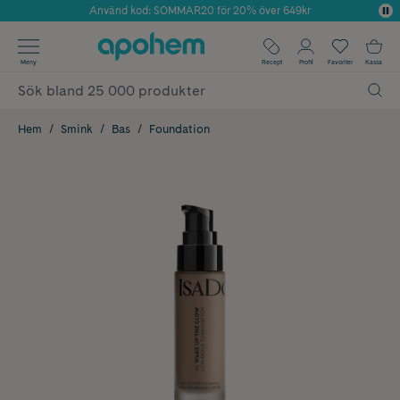
Använd kod: SOMMAR20 för 20% över 649kr
Årets Butik 2025 inom Skönhet
✓ Fri frakt
Meny
Recept
Profil
Favoriter
Kassa
✓ Rådgivning från farmaceuter & hudterapeuter
✓ Poäng på alla köp*
Hem
Smink
Bas
Foundation