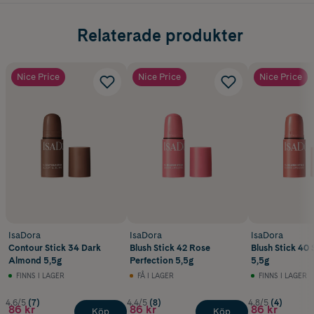
Relaterade produkter
Nice Price
Nice Price
Nice Price
IsaDora
IsaDora
IsaDora
Contour Stick 34 Dark
Blush Stick 42 Rose
Blush Stick 40 
Almond 5,5g
Perfection 5,5g
5,5g
FINNS I LAGER
FÅ I LAGER
FINNS I LAGER
4.6/5
(7)
4.4/5
(8)
4.8/5
(4)
86 kr
86 kr
86 kr
Köp
Köp