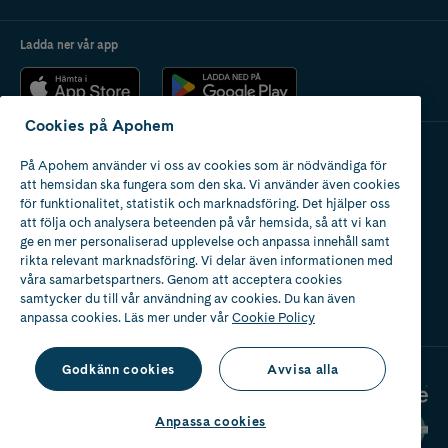
Ladda ner vår app
Cookies på Apohem
På Apohem använder vi oss av cookies som är nödvändiga för
Apotek med tillstånd
att hemsidan ska fungera som den ska. Vi använder även cookies
av Läkemedelsverket
för funktionalitet, statistik och marknadsföring. Det hjälper oss
att följa och analysera beteenden på vår hemsida, så att vi kan
ge en mer personaliserad upplevelse och anpassa innehåll samt
rikta relevant marknadsföring. Vi delar även informationen med
våra samarbetspartners. Genom att acceptera cookies
samtycker du till vår användning av cookies. Du kan även
2024
anpassa cookies. Läs mer under vår
Cookie Policy
Godkänn cookies
Avvisa alla
Anpassa cookies