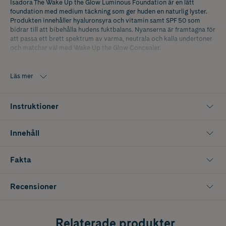
Isadora The Wake Up the Glow Luminous Foundation är en lätt
foundation med medium täckning som ger huden en naturlig lyster.
Produkten innehåller hyaluronsyra och vitamin samt SPF 50 som
bidrar till att bibehålla hudens fuktbalans. Nyanserna är framtagna för
att passa ett brett spektrum av varma, neutrala och kalla undertoner
och matchar väl med Wake Up the Glow Concealer.
Läs mer
Instruktioner
Innehåll
Fakta
Recensioner
Relaterade produkter