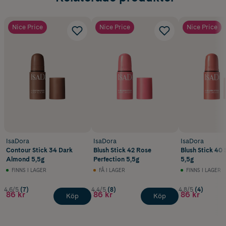
Nice Price
Nice Price
Nice Price
IsaDora
IsaDora
IsaDora
Contour Stick 34 Dark
Blush Stick 42 Rose
Blush Stick 40 
Almond 5,5g
Perfection 5,5g
5,5g
FINNS I LAGER
FÅ I LAGER
FINNS I LAGER
4.6/5
(7)
4.4/5
(8)
4.8/5
(4)
86 kr
86 kr
86 kr
Köp
Köp