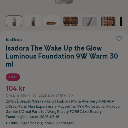
IsaDora
Isadora The Wake Up the Glow
Luminous Foundation 9W Warm 30
ml
Deal
104 kr
Ord.pris
139 kr
Lägsta pris
118 kr
25% på Beauty Weeks v32-33 IsaDora Maria Åkerberg MÁDARA
L'Oréal Paris Men Expert essie Maybelline NYX Professional Makeup
Garnier L'Oréal Paris Ida Warg Beauty FOREO Izel Beauty
Eucerin
gäller t.o.m. 2026-08-16
Finns i lager
,
hos dig inom 1-2 vardagar