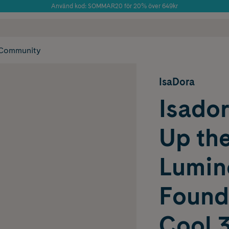
Använd kod: SOMMAR20 för 20% över 649kr
Årets Butik 2025 inom Skönhet
 frakt
✓ Rådgivning från farmaceuter & hudterapeuter
✓ Poäng på alla
Community
IsaDora
Isado
Up th
Lumin
Found
Cool 