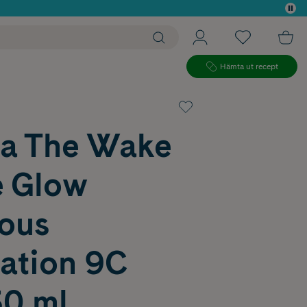
 köp*
Hämta ut recept
ra The Wake
e Glow
ous
ation 9C
30 ml