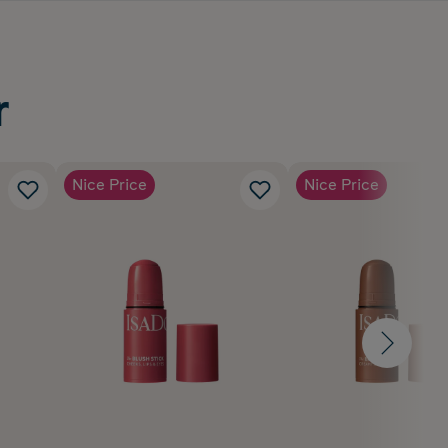
r
Nice Price
Nice Price