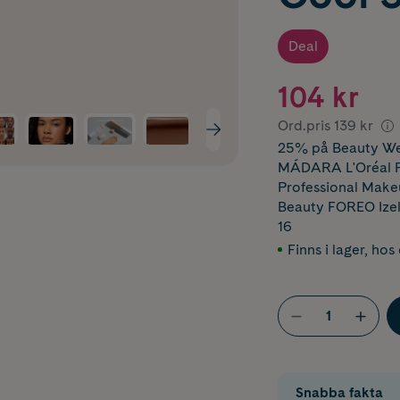
Deal
104 kr
Ord.pris
139 kr
25% på Beauty We
MÁDARA L'Oréal Pa
Professional Makeu
Beauty FOREO Izel
16
Finns i lager
,
hos 
Snabba fakta