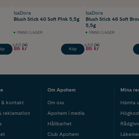
IsaDora
IsaDora
Blush Stick 40 Soft Pink 5,5g
Blush Stick 46 Soft Br
5,5g
FINNS I LAGER
FINNS I LAGER
4.8/5
(4)
4.5/5
(4)
86 kr
86 kr
öp
Köp
ce
Om Apohem
Mina re
 & kontakt
Om oss
Hämta u
& reklamation
Apohem i media
Högkos
s
Hållbarhet
Rådgivn
het
Club Apohem
Läkeme