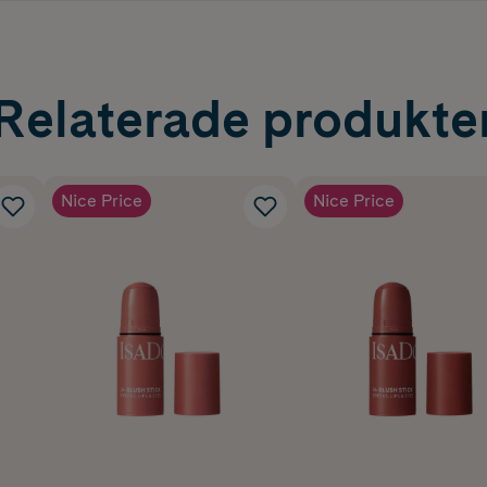
Relaterade produkte
Nice Price
Nice Price