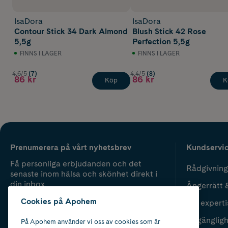
IsaDora
IsaDora
Contour Stick 34 Dark Almond
Blush Stick 42 Rose
5,5g
Perfection 5,5g
FINNS I LAGER
FINNS I LAGER
4.6/5
(7)
4.4/5
(8)
86 kr
86 kr
Köp
K
Prenumerera på vårt nyhetsbrev
Kundservi
Få personliga erbjudanden och det
Rådgivning
senaste inom hälsa och skönhet direkt i
din inbox.
Ångerrätt 
Cookies på Apohem
Vår experti
Fyll i mailadress
Skicka
Tillgänglig
På Apohem använder vi oss av cookies som är