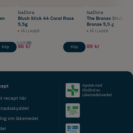
IsaDora
IsaDora
own
Blush Stick 44 Coral Rose
The Bronze Stick 35
5,5g
Bronze 5,5 g
FÅ I LAGER
FÅ I LAGER
5.0/5
(2)
86 kr
89 kr
Köp
Köp
cept
Apotek med
tillstånd av
Läkemedelsverket
t recept här
tnadsskyddet
ing om läkemedel
del