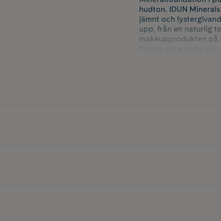
hudton. IDUN Minerals 
jämnt och lystergivan
upp, från en naturlig t
makeupprodukten på m
Simply pure and clean
Gylla är en ljus found
IDUN Minerals Mineral
hudtyper, även de mest