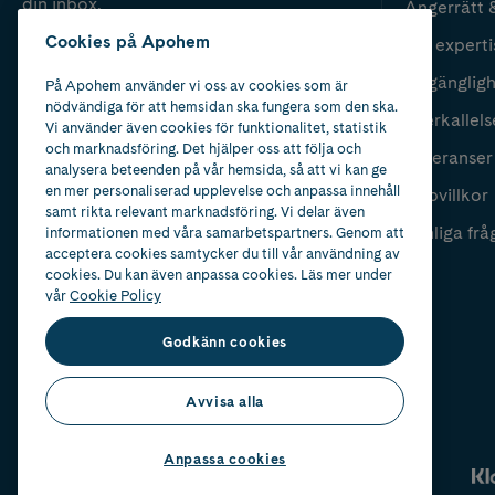
din inbox.
Ångerrätt 
Cookies på Apohem
Vår experti
Fyll i mailadress
Skicka
Tillgänglig
På Apohem använder vi oss av cookies som är
nödvändiga för att hemsidan ska fungera som den ska.
Återkallels
Vi använder även cookies för funktionalitet, statistik
och marknadsföring. Det hjälper oss att följa och
Leveranser
analysera beteenden på vår hemsida, så att vi kan ge
en mer personaliserad upplevelse och anpassa innehåll
Köpvillkor
samt rikta relevant marknadsföring. Vi delar även
Vanliga frå
informationen med våra samarbetspartners. Genom att
acceptera cookies samtycker du till vår användning av
cookies. Du kan även anpassa cookies. Läs mer under
vår
Cookie Policy
Godkänn cookies
Avvisa alla
Anpassa cookies