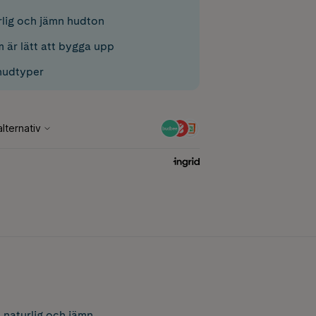
rlig och jämn hudton
 är lätt att bygga upp
 hudtyper
 naturlig och jämn