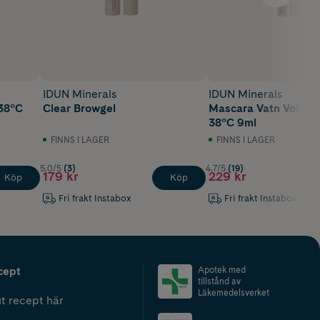
IDUN Minerals
IDUN Minerals
38°C
Clear Browgel
Mascara Vatn Volum
38°C 9ml
FINNS I LAGER
FINNS I LAGER
5.0/5
(3)
4.7/5
(19)
179 kr
229 kr
Köp
Köp
Fri frakt Instabox
Fri frakt Instabox
cept
Apotek med
tillstånd av
Läkemedelsverket
t recept här