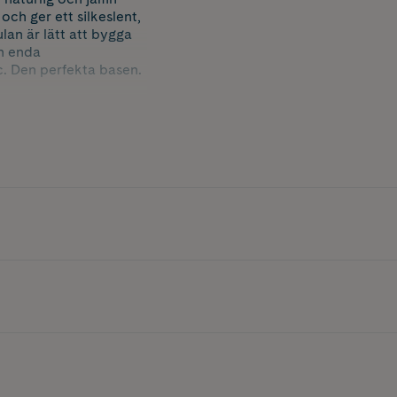
ch ger ett silkeslent,
an är lätt att bygga
en enda
 Den perfekta basen.
testad. Passar alla