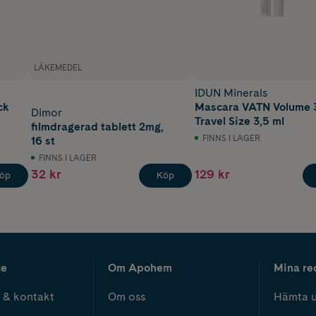
LÄKEMEDEL
IDUN Minerals
ck
Mascara VATN Volume 
Dimor
Travel Size 3,5 ml
filmdragerad tablett 2mg,
FINNS I LAGER
16 st
FINNS I LAGER
32 kr
129 kr
öp
Köp
ce
Om Apohem
Mina re
 & kontakt
Om oss
Hämta u