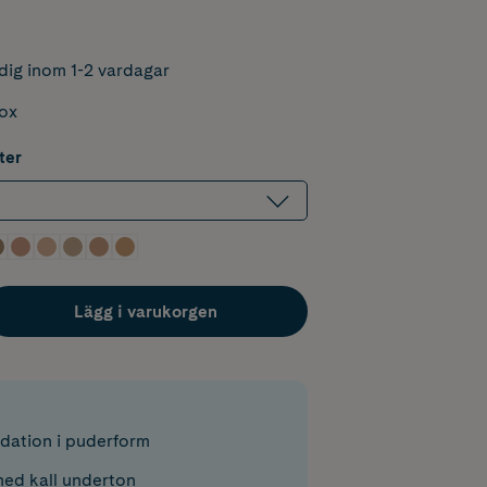
dig inom 1-2 vardagar
box
ter
Lägg i varukorgen
dation i puderform
med kall underton