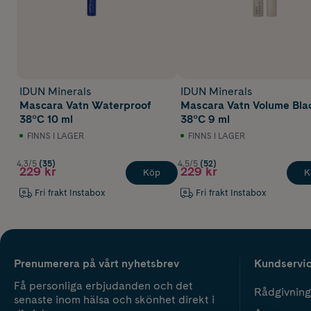
IDUN Minerals
IDUN Minerals
Mascara Vatn Waterproof
Mascara Vatn Volume Bla
38°C 10 ml
38°C 9 ml
FINNS I LAGER
FINNS I LAGER
4.3/5
(35)
4.5/5
(52)
229 kr
229 kr
Köp
K
Fri frakt Instabox
Fri frakt Instabox
Prenumerera på vårt nyhetsbrev
Kundservi
Få personliga erbjudanden och det
Rådgivning
senaste inom hälsa och skönhet direkt i