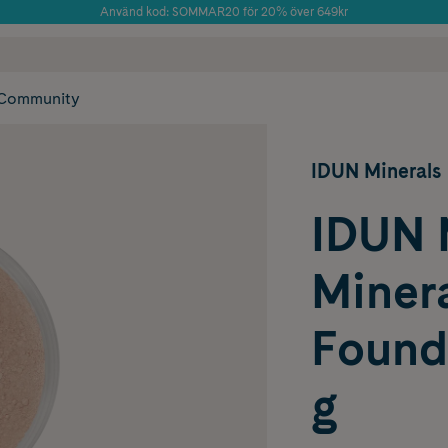
Använd kod: SOMMAR20 för 20% över 649kr
 frakt
✓ Rådgivning från farmaceuter & hudterapeuter
Årets Butik 2025 inom Skönhet
✓ Poäng på alla
Community
IDUN Minerals
IDUN 
Miner
Founda
g