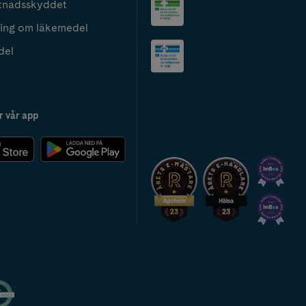
tnadsskyddet
ing om läkemedel
del
r vår app
2024