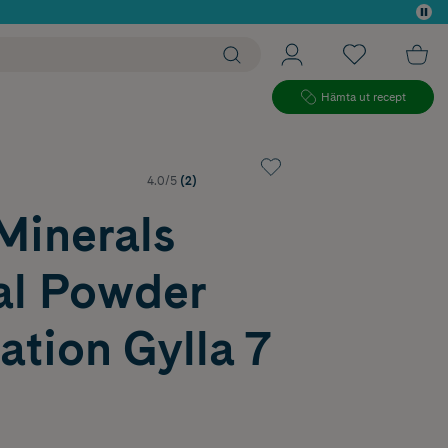
 köp*
Hämta ut recept
4.0/5
(2)
Minerals
al Powder
tion Gylla 7