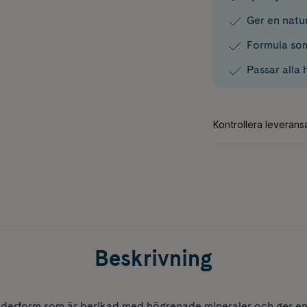
Ger en natu
Formula som
Passar alla
Beskrivning
uderform som är berikad med högrenade mineraler och ger en