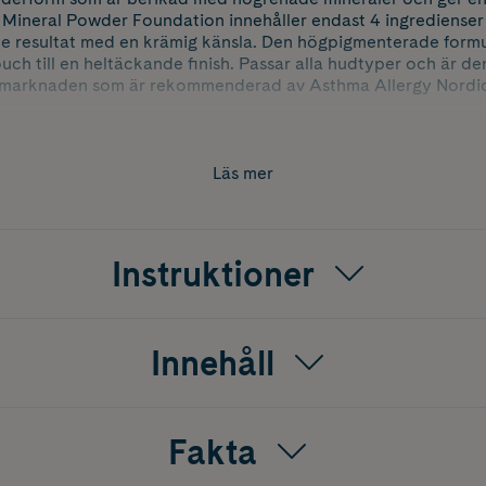
Mineral Powder Foundation innehåller endast 4 ingredienser o
de resultat med en krämig känsla. Den högpigmenterade formul
ouch till en heltäckande finish. Passar alla hudtyper och är d
arknaden som är rekommenderad av Asthma Allergy Nordic.
.
ation med kall underton.
Läs mer
 Powder Foundation är vegansk, parfymfri och dermatologiskt 
 känsliga.
Instruktioner
Innehåll
Fakta