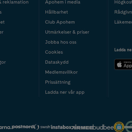
& reklamation
Apohem i media
Högkos
s
Hållbarhet
Rådgivn
het
Club Apohem
Läkeme
er
Utmärkelser & priser
Jobba hos oss
Ladda ne
Cookies
gor
Dataskydd
Medlemsvillkor
Prissättning
Ladda ner vår app