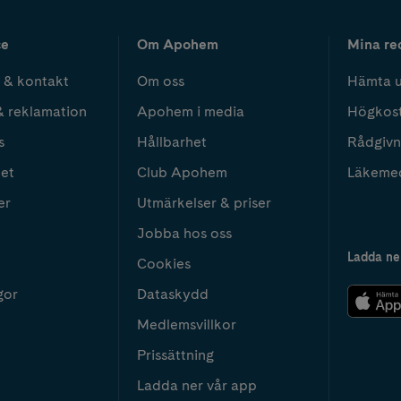
ce
Om Apohem
Mina re
 & kontakt
Om oss
Hämta u
& reklamation
Apohem i media
Högkos
s
Hållbarhet
Rådgivn
het
Club Apohem
Läkeme
er
Utmärkelser & priser
Jobba hos oss
Ladda ne
Cookies
gor
Dataskydd
Medlemsvillkor
Prissättning
Ladda ner vår app