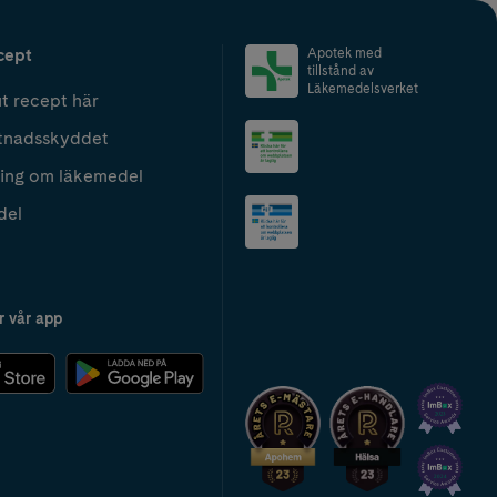
cept
Apotek med
tillstånd av
Läkemedelsverket
t recept här
tnadsskyddet
ing om läkemedel
del
r vår app
2024