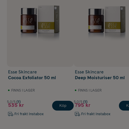
Esse Skincare
Esse Skincare
Cocoa Exfoliator 50 ml
Deep Moisturiser 50 ml
FINNS I LAGER
FINNS I LAGER
5.0/5
(1)
5.0/5
(1)
535 kr
795 kr
Köp
K
Fri frakt Instabox
Fri frakt Instabox