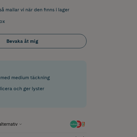
å mailar vi när den finns i lager
box
Bevaka åt mig
 med medium täckning
licera och ger lyster