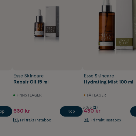
Esse Skincare
Esse Skincare
Repair Oil 15 ml
Hydrating Mist 100 ml
FINNS I LAGER
FÅ I LAGER
5.0/5
(2)
630 kr
430 kr
öp
Köp
Fri frakt Instabox
Fri frakt Instabox