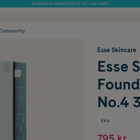
Använd kod: SOMMAR20 för 20% över 649kr
Årets Butik 2025 inom Skönhet
 frakt
✓ Rådgivning från farmaceuter & hudterapeuter
✓ Poäng på alla
Community
Esse Skincare
Esse 
Found
No.4 
Eko
795 kr