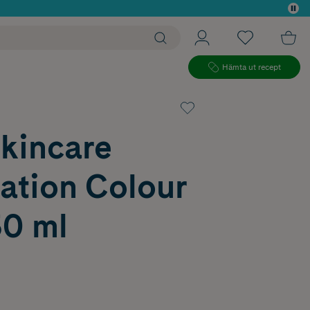
 köp*
Hämta ut recept
Skincare
ation Colour
30 ml