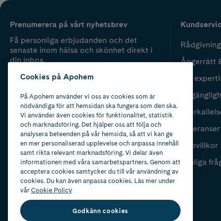
Prenumerera på vårt nyhetsbrev
Kundservi
Få personliga erbjudanden och det
Rådgivning
senaste inom hälsa och skönhet direkt i
din inbox.
Ångerrätt 
Cookies på Apohem
Vår experti
Fyll i mailadress
Skicka
Tillgänglig
På Apohem använder vi oss av cookies som är
nödvändiga för att hemsidan ska fungera som den ska.
Återkallels
Vi använder även cookies för funktionalitet, statistik
och marknadsföring. Det hjälper oss att följa och
Leveranser
analysera beteenden på vår hemsida, så att vi kan ge
en mer personaliserad upplevelse och anpassa innehåll
Köpvillkor
samt rikta relevant marknadsföring. Vi delar även
Vanliga frå
informationen med våra samarbetspartners. Genom att
acceptera cookies samtycker du till vår användning av
cookies. Du kan även anpassa cookies. Läs mer under
vår
Cookie Policy
Godkänn cookies