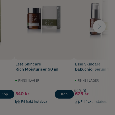
Esse Skincare
Esse Skincare
Rich Moisturiser 50 ml
Bakuchiol Serum 15 m
FINNS I LAGER
FINNS I LAGER
5.0/5
(1)
840 kr
625 kr
Köp
Köp
Fri frakt Instabox
Fri frakt Instabox