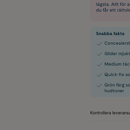
lägsta. Allt för
du får ett rättvi
Snabba fakta
Concealerst
Glider mjuk
Medium täck
Quick-fix so
Grön färg s
hudtoner