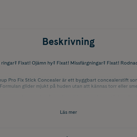
Beskrivning
 ringar? Fixat! Ojämn hy? Fixat! Missfärgningar? Fixat! Rodna
up Pro Fix Stick Concealer är ett byggbart concealerstift s
 Formulan glider mjukt på huden utan att kännas torr eller sme
ka nyanser beroende på om du behöver korrigera, täcka eller
å alla hudtoner
Läs mer