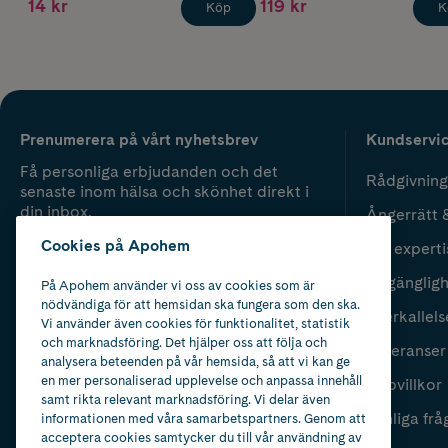
14 kr
119 kr
Köp
K
Prenumerera på vårt nyhetsbrev
Kundservi
Få personliga erbjudanden och det
Rådgivning
senaste inom hälsa och skönhet direkt i
din inbox.
Ångerrätt 
Cookies på Apohem
Vår experti
Fyll i mailadress
Skicka
Tillgänglig
På Apohem använder vi oss av cookies som är
nödvändiga för att hemsidan ska fungera som den ska.
Återkallels
Vi använder även cookies för funktionalitet, statistik
och marknadsföring. Det hjälper oss att följa och
Leveranser
analysera beteenden på vår hemsida, så att vi kan ge
en mer personaliserad upplevelse och anpassa innehåll
Köpvillkor
samt rikta relevant marknadsföring. Vi delar även
Vanliga frå
informationen med våra samarbetspartners. Genom att
acceptera cookies samtycker du till vår användning av