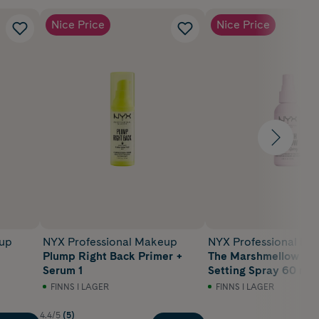
Nice Price
Nice Price
eup
NYX Professional Makeup
NYX Professional M
Plump Right Back Primer +
The Marshmellow Ma
Serum 1
Setting Spray 60 ml
FINNS I LAGER
FINNS I LAGER
4.4/5
(5)