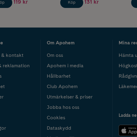
119 kr
131 kr
öp
Köp
ce
Om Apohem
Mina re
 & kontakt
Om oss
Hämta u
& reklamation
Apohem i media
Högkos
s
Hållbarhet
Rådgivn
het
Club Apohem
Läkeme
er
Utmärkelser & priser
Jobba hos oss
Ladda ne
Cookies
gor
Dataskydd