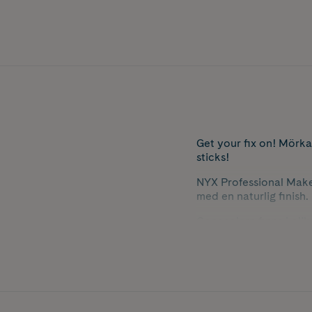
Get your fix on! Mörka
sticks!
NYX Professional Make
med en naturlig finish.
Concealern finns i oli
neutraliserar rodnad p