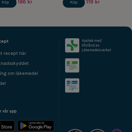
186 kr
119 kr
Köp
Köp
cept
Apotek med
tillstånd av
Läkemedelsverket
t recept här
tnadsskyddet
ing om läkemedel
del
r vår app