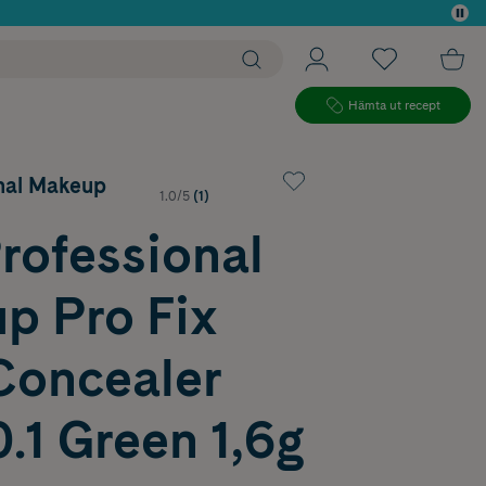
 köp*
Hämta ut recept
nal Makeup
1.0/5
(1)
rofessional
p Pro Fix
Concealer
0.1 Green 1,6g