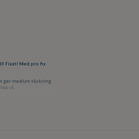
d? Fixat! Med pro fix
om ger medium täckning
tas ut.
 framhäva. Green