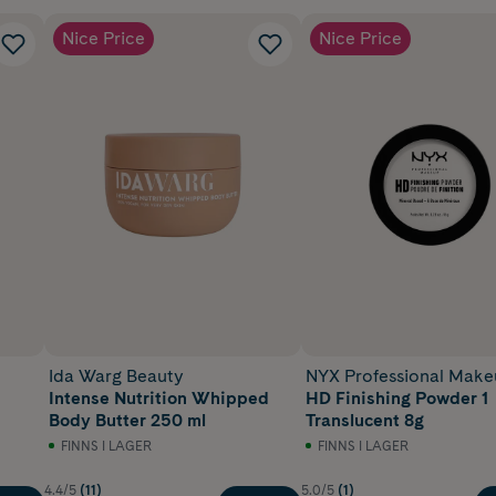
Nice Price
Nice Price
p
Ida Warg Beauty
NYX Professional Mak
Intense Nutrition Whipped
HD Finishing Powder 1
Body Butter 250 ml
Translucent 8g
FINNS I LAGER
FINNS I LAGER
4.4/5
(11)
5.0/5
(1)