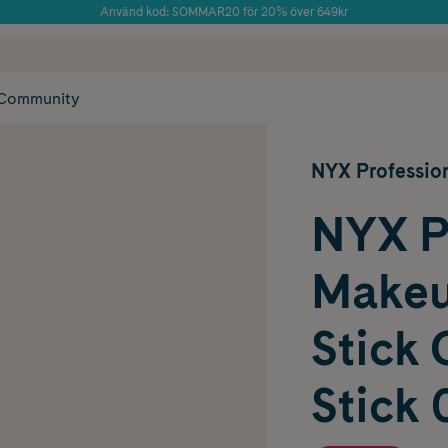
Använd kod: SOMMAR20 för 20% över 649kr
 frakt
✓ Rådgivning från farmaceuter & hudterapeuter
Årets Butik 2025 inom Skönhet
✓ Poäng på alla
Community
NYX Professio
NYX P
Makeu
Stick 
Stick 