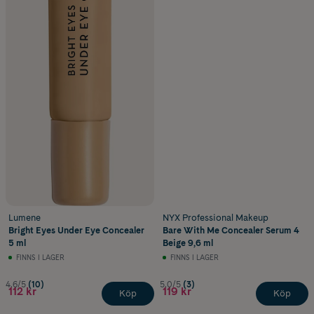
Lumene
NYX Professional Makeup
Bright Eyes Under Eye Concealer
Bare With Me Concealer Serum 4
5 ml
Beige 9,6 ml
FINNS I LAGER
FINNS I LAGER
4.6/5
(10)
5.0/5
(3)
112 kr
119 kr
Köp
Köp