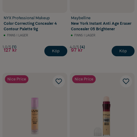
NYX Professional Makeup
Maybelline
Color Correcting Concealer 4
New York Instant Anti Age Eraser
Contour Palette 9g
Concealer 05 Brightener
FINNS I LAGER
FINNS I LAGER
1.0/5
(1)
4.0/5
(4)
127 kr
97 kr
Köp
Köp
Nice Price
Nice Price