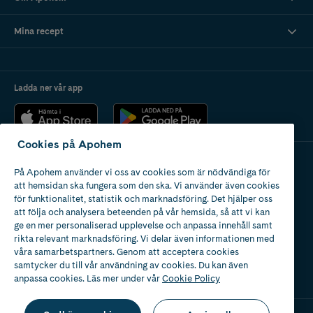
Grön reducerar rödhet
Gul döljer mörka ringar under ögonen och täcker blå eller lila vener
Lila reducerar gula hudtoner
Mina recept
Tips!
Få hjälp att hitta bästa concealern i Magazine by Apohem.
Ladda ner vår app
Cookies på Apohem
På Apohem använder vi oss av cookies som är nödvändiga för
Apotek med tillstånd
att hemsidan ska fungera som den ska. Vi använder även cookies
av Läkemedelsverket
för funktionalitet, statistik och marknadsföring. Det hjälper oss
att följa och analysera beteenden på vår hemsida, så att vi kan
ge en mer personaliserad upplevelse och anpassa innehåll samt
rikta relevant marknadsföring. Vi delar även informationen med
våra samarbetspartners. Genom att acceptera cookies
samtycker du till vår användning av cookies. Du kan även
2024
anpassa cookies. Läs mer under vår
Cookie Policy