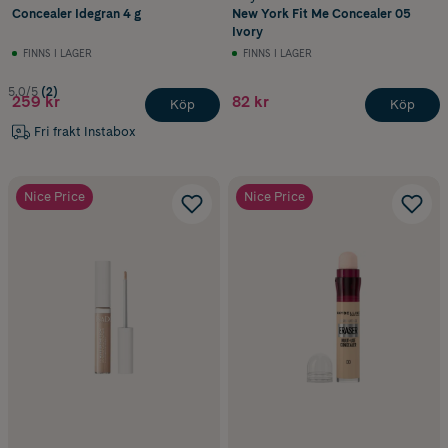
Concealer Idegran 4 g
New York Fit Me Concealer 05
Ivory
FINNS I LAGER
FINNS I LAGER
5.0/5
(2)
259 kr
82 kr
Köp
Köp
Fri frakt Instabox
Nice Price
Nice Price