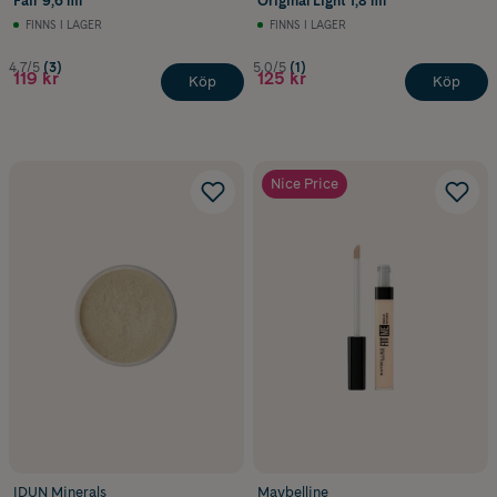
Fair 9,6 ml
Original Light 1,8 ml
FINNS I LAGER
FINNS I LAGER
4.7/5
(3)
5.0/5
(1)
119 kr
125 kr
Köp
Köp
Nice Price
IDUN Minerals
Maybelline