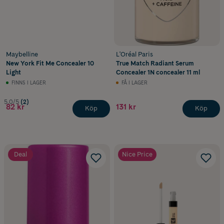
Maybelline
L'Oréal Paris
New York Fit Me Concealer 10
True Match Radiant Serum
Light
Concealer 1N concealer 11 ml
FINNS I LAGER
FÅ I LAGER
5.0/5
(2)
82 kr
131 kr
Köp
Köp
Deal
Nice Price