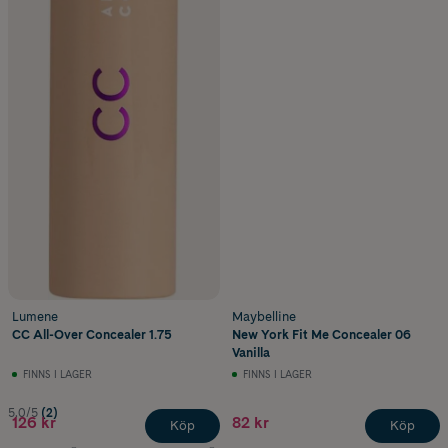
Lumene
Maybelline
CC All-Over Concealer 1.75
New York Fit Me Concealer 06
Vanilla
FINNS I LAGER
FINNS I LAGER
5.0/5
(2)
126 kr
82 kr
Köp
Köp