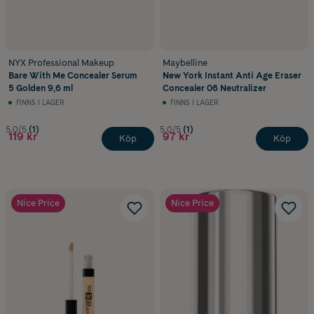
NYX Professional Makeup
Maybelline
Bare With Me Concealer Serum
New York Instant Anti Age Eraser
5 Golden 9,6 ml
Concealer 06 Neutralizer
FINNS I LAGER
FINNS I LAGER
5.0/5
(1)
5.0/5
(1)
119 kr
97 kr
Köp
Köp
Nice Price
Nice Price