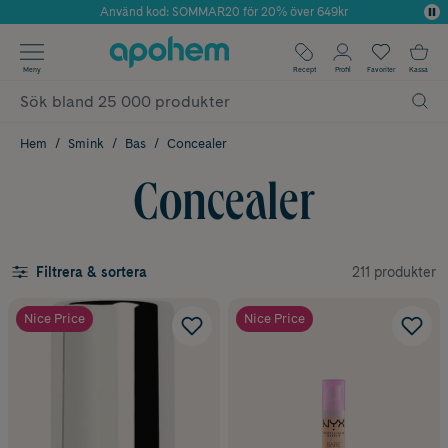
Använd kod: SOMMAR20 för 20% över 649kr
Årets Butik 2025 inom Skönhet
✓ Fri frakt
Meny
Recept
Profil
Favoriter
Kassa
✓ Rådgivning från farmaceuter & hudterapeuter
✓ Poäng på alla köp*
Hem
Smink
Bas
Concealer
Concealer
211 produkter
Filtrera & sortera
Nice Price
Nice Price