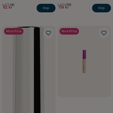
4.5/5
(4)
4.6/5
(10)
82 kr
119 kr
Köp
Köp
Nice Price
Nice Price