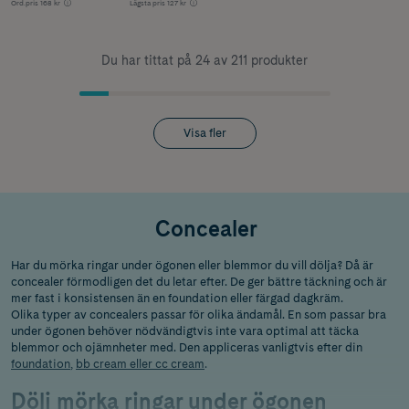
Ord.pris
168 kr
Lägsta pris
127 kr
Du har tittat på 24 av 211 produkter
Visa fler
Concealer
Har du mörka ringar under ögonen eller blemmor du vill dölja? Då är
concealer förmodligen det du letar efter. De ger bättre täckning och är
mer fast i konsistensen än en foundation eller färgad dagkräm.
Olika typer av concealers passar för olika ändamål. En som passar bra
under ögonen behöver nödvändigtvis inte vara optimal att täcka
blemmor och ojämnheter med. Den appliceras vanligtvis efter din
foundation
,
bb cream eller cc cream
.
Dölj mörka ringar under ögonen