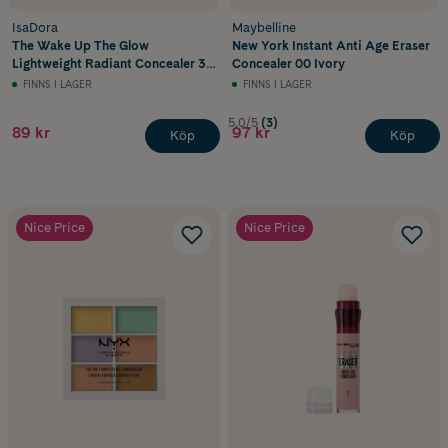
IsaDora
Maybelline
The Wake Up The Glow
New York Instant Anti Age Eraser
Lightweight Radiant Concealer 3N
Concealer 00 Ivory
Neutral 10 ml
FINNS I LAGER
FINNS I LAGER
5.0/5
(3)
89 kr
97 kr
Köp
Köp
Nice Price
Nice Price