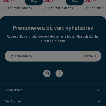
229 kr
229 kr
249 kr
Köp
Köp
Fri frakt Instabox
Fri frakt Instabox
Fri frakt In
Prenumerera på vårt nyhetsbrev
Få personliga erbjudanden och det senaste inom hälsa och skönhet
direkt i din inbox.
Fyll i mailadress
Skicka
Kundservice
Om Apohem