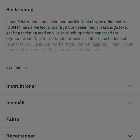
Beskrivning
Ljusreflekterande concealer med perfekt täckning av ojämnheter.
IDUN Minerals Perfect Under Eye Concealer med sin krämiga textur
ger hög täckning med en viktlös touch, speciellt anpassad för
ögonområdet. Den återfuktande formulan smälter in på huden och
jämnar ut och ljusar upp mörka ringar utan att lägga sig i linjer. För en
jämn hudton med naturlig lyster och en utvilad look.
IDUN Minerals Perfect Under Eye Concealer är vegansk, parfymfri
och dermatologiskt testad. Passar alla hudtyper, även de mest
Läs mer
känsliga.
Instruktioner
Innehåll
Fakta
Recensioner