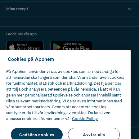
Mina recept
Ladda ner vår app
Cookies på Apohem
På Apohem använder vi oss av cookies som är nödvändiga för
Apotek med tillstånd
att hemsidan ska fungera som den ska. Vi använder även cookies
av Läkemedelsverket
för funktionalitet, statistik och marknadsföring. Det hjälper oss
att följa och analysera beteenden på vår hemsida, så att vi kan
ge en mer personaliserad upplevelse och anpassa innehåll samt
rikta relevant marknadsföring. Vi delar även informationen med
våra samarbetspartners. Genom att acceptera cookies
samtycker du till vår användning av cookies. Du kan även
2024
anpassa cookies. Läs mer under vår
Cookie Policy
Godkänn cookies
Avvisa alla