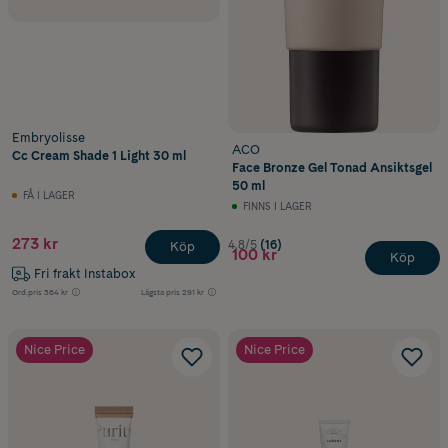
Embryolisse
ACO
Cc Cream Shade 1 Light 30 ml
Face Bronze Gel Tonad Ansiktsgel
50 ml
FÅ I LAGER
FINNS I LAGER
273 kr
4.8/5
(16)
Köp
100 kr
Köp
Fri frakt Instabox
Ord.pris
364 kr
Lägsta pris
291 kr
Nice Price
Nice Price