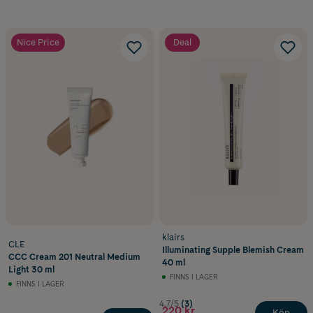
Nice Price
Deal
klairs
CLE
Illuminating Supple Blemish Cream
CCC Cream 201 Neutral Medium
40 ml
Light 30 ml
FINNS I LAGER
FINNS I LAGER
4.7/5
(3)
220 kr
Köp