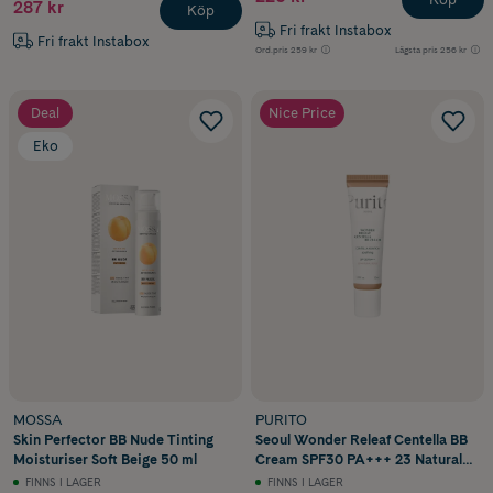
287 kr
Köp
Fri frakt Instabox
Fri frakt Instabox
Ord.pris
259 kr
Lägsta pris
256 kr
Deal
Nice Price
Eko
MOSSA
PURITO
Skin Perfector BB Nude Tinting
Seoul Wonder Releaf Centella BB
Moisturiser Soft Beige 50 ml
Cream SPF30 PA+++ 23 Natural
Beige 30 ml
FINNS I LAGER
FINNS I LAGER