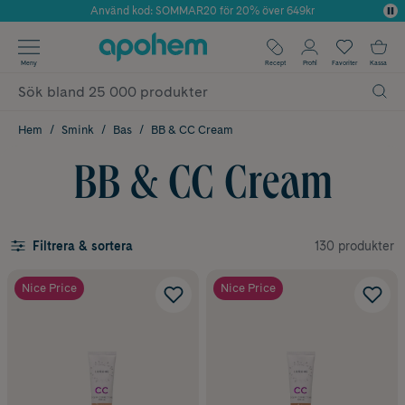
Använd kod: SOMMAR20 för 20% över 649kr
Årets Butik 2025 inom Skönhet
✓ Fri frakt
Meny
Recept
Profil
Favoriter
Kassa
✓ Rådgivning från farmaceuter & hudterapeuter
✓ Poäng på alla köp*
Hem
Smink
Bas
BB & CC Cream
BB & CC Cream
130 produkter
Filtrera & sortera
Nice Price
Nice Price