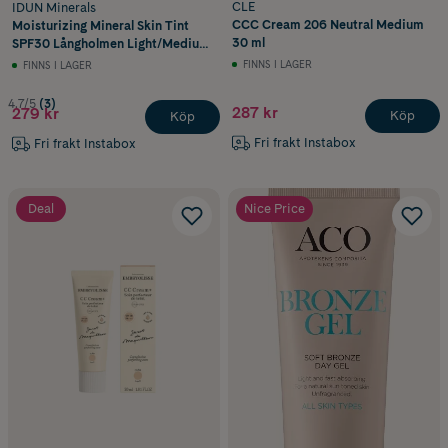
CLE
IDUN Minerals
CCC Cream 206 Neutral Medium
Moisturizing Mineral Skin Tint
30 ml
SPF30 Långholmen Light/Medium
Neutral 27 ml
FINNS I LAGER
FINNS I LAGER
4.7/5
(3)
287 kr
279 kr
Köp
Köp
Fri frakt Instabox
Fri frakt Instabox
Deal
Nice Price