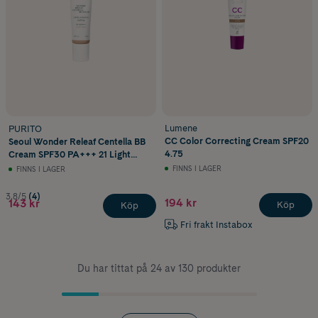
Lumene
PURITO
CC Color Correcting Cream SPF20
Seoul Wonder Releaf Centella BB
4.75
Cream SPF30 PA+++ 21 Light
Beige 30 ml
FINNS I LAGER
FINNS I LAGER
3.8/5
(4)
194 kr
143 kr
Köp
Köp
Fri frakt Instabox
Du har tittat på 24 av 130 produkter