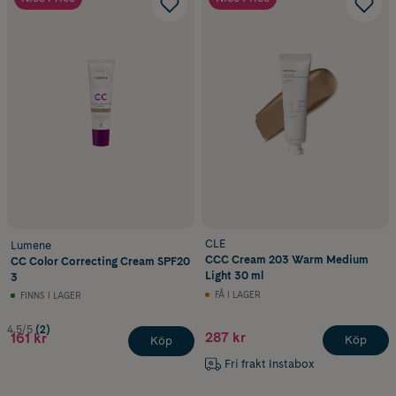
CLE
Lumene
CCC Cream 203 Warm Medium
CC Color Correcting Cream SPF20
Light 30 ml
3
FÅ I LAGER
FINNS I LAGER
4.5/5
(2)
287 kr
161 kr
Köp
Köp
Fri frakt Instabox