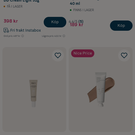
DD Cream Light 32g
40 ml
FÅ I LAGER
FINNS I LAGER
398 kr
4.4/5
(5)
Köp
189 kr
Köp
Fri frakt Instabox
Ord.pris
497 kr
Lägsta pris
422 kr
Nice Price