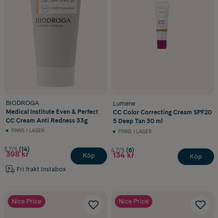
BIODROGA
Lumene
Medical Institute Even & Perfect
CC Color Correcting Cream SPF20
CC Cream Anti Redness 33g
5 Deep Tan 30 ml
FINNS I LAGER
FINNS I LAGER
3.7/5
(14)
4.7/5
(6)
398 kr
134 kr
Köp
Köp
Fri frakt Instabox
Nice Price
Nice Price