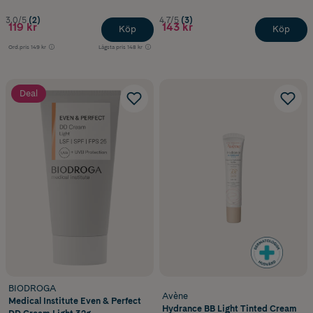
3.0/5
(2)
4.7/5
(3)
119 kr
143 kr
Köp
Köp
Ord.pris
149 kr
Lägsta pris
148 kr
Deal
BIODROGA
Avène
Medical Institute Even & Perfect
Hydrance BB Light Tinted Cream