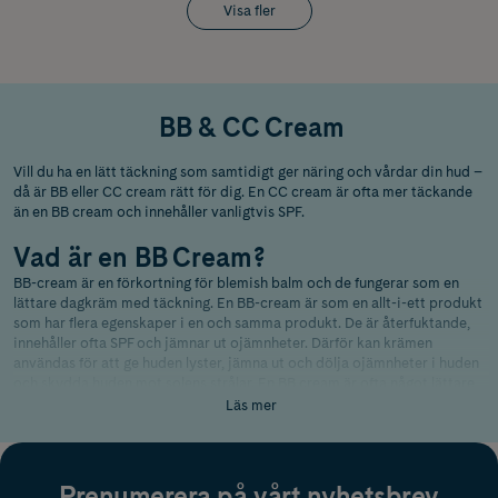
Visa fler
BB & CC Cream
Vill du ha en lätt täckning som samtidigt ger näring och vårdar din hud –
då är BB eller CC cream rätt för dig. En CC cream är ofta mer täckande
än en BB cream och innehåller vanligtvis SPF.
Vad är en BB Cream?
BB-cream är en förkortning för blemish balm och de fungerar som en
lättare dagkräm med täckning. En BB-cream är som en allt-i-ett produkt
som har flera egenskaper i en och samma produkt. De är återfuktande,
innehåller ofta SPF och jämnar ut ojämnheter. Därför kan krämen
användas för att ge huden lyster, jämna ut och dölja ojämnheter i huden
och skydda huden mot solens strålar. En BB cream är ofta något lättare
än en CC cream och kan därför användas av de som vill ha en naturlig
Läs mer
täckning.
Vad är en CC Cream?
Prenumerera på vårt nyhetsbrev
CC-cream är en förkortning för color correcting och passar dig som vill