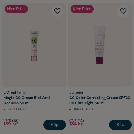
Nice Price
Nice Price
L'Oréal Paris
Lumene
Magic CC Cream 5in1 Anti
CC Color Correcting Cream SPF20
Redness 30 ml
00 Ultra Light 30 ml
FINNS I LAGER
FINNS I LAGER
4.3/5
(12)
4.7/5
(12)
139 kr
134 kr
Köp
Köp