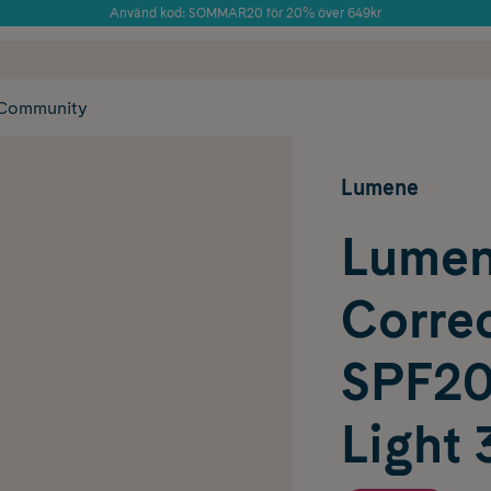
Använd kod: SOMMAR20 för 20% över 649kr
 frakt
✓ Rådgivning från farmaceuter & hudterapeuter
Årets Butik 2025 inom Skönhet
✓ Poäng på alla
Community
Lumene
Lumen
Corre
SPF20
Light 