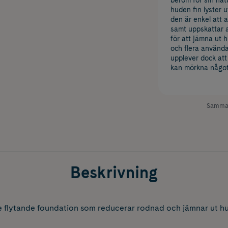
beröm för sin nat
huden fin lyster u
den är enkel att a
samt uppskattar a
för att jämna ut 
och flera använd
upplever dock att
kan mörkna något
Samman
Beskrivning
e flytande foundation som reducerar rodnad och jämnar ut hud