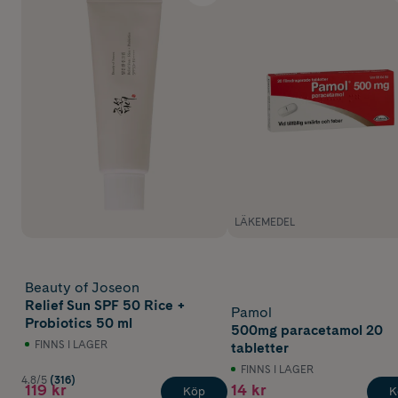
LÄKEMEDEL
Beauty of Joseon
Relief Sun SPF 50 Rice +
Pamol
Probiotics 50 ml
500mg paracetamol 20
FINNS I LAGER
tabletter
FINNS I LAGER
4.8/5
(316)
119 kr
14 kr
Köp
K