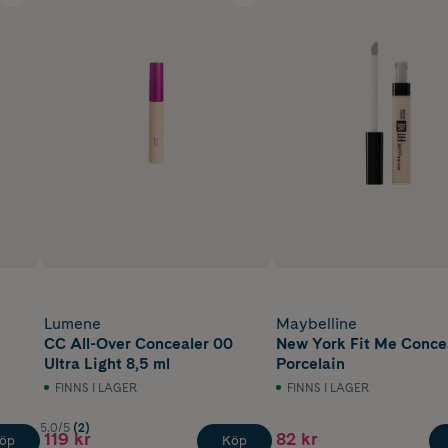
Lumene
Maybelline
CC All-Over Concealer 00
New York Fit Me Conce
Ultra Light 8,5 ml
Porcelain
FINNS I LAGER
FINNS I LAGER
5.0/5
(2)
119 kr
82 kr
öp
Köp