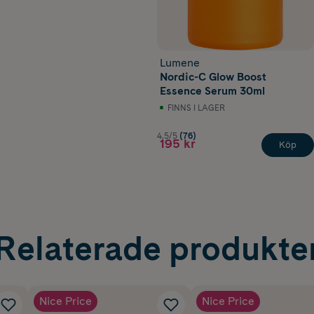
Lumene
Nordic-C Glow Boost
Essence Serum 30ml
FINNS I LAGER
4.5/5
(76)
195 kr
Köp
Relaterade produkte
Nice Price
Nice Price