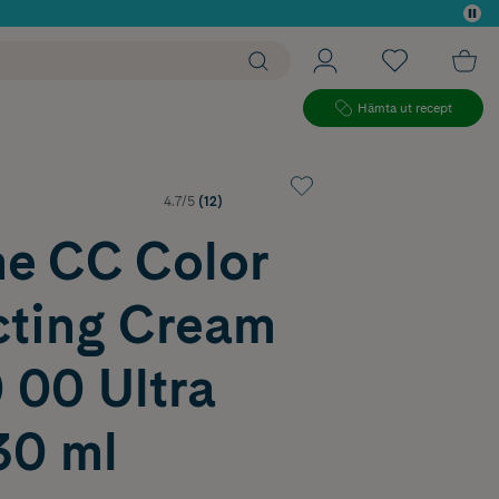
 köp*
Hämta ut recept
4.7/5
(12)
e CC Color
cting Cream
 00 Ultra
30 ml