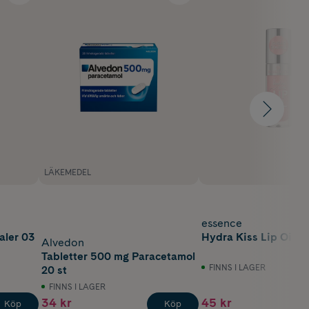
LÄKEMEDEL
essence
aler 03
Hydra Kiss Lip Oil 10
Alvedon
Tabletter 500 mg Paracetamol
FINNS I LAGER
20 st
FINNS I LAGER
34 kr
45 kr
Köp
Köp