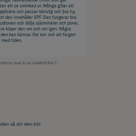
urliga, halvtäckande finish som ger
tan att se sminkad ut. Många gillar att
pplicera och passar känslig och ljus hy,
tt den innehåller SPF. Den fungerar bra
hudtonen och dölja ojämnheter och porer,
are köper den om och om igen. Några
 den kan kännas lite torr och att färgen
 med tiden.
fattat med AI av GAMIFIERA.®
en så att den blir