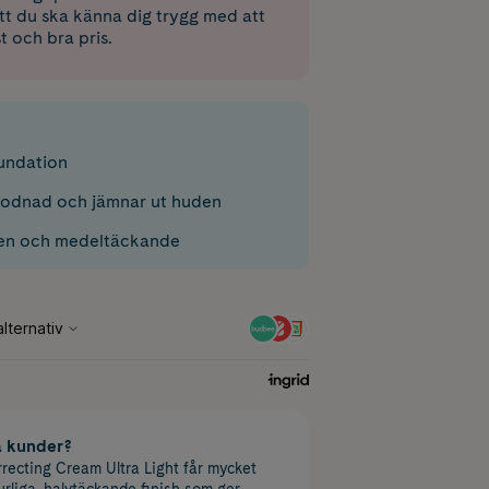
 att du ska känna dig trygg med att
st och bra pris.
undation
rodnad och jämnar ut huden
den och medeltäckande
a kunder?
recting Cream Ultra Light får mycket