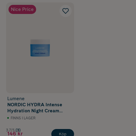
Nice Price
Lumene
NORDIC HYDRA Intense
Hydration Night Cream
50 ml
FINNS I LAGER
3.7/5
(3)
146 kr
Köp