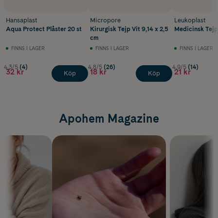
Hansaplast
Micropore
Leukoplast
Aqua Protect Plåster 20 st
Kirurgisk Tejp Vit 9,14 x 2,5
Medicinsk Tejp 
cm
FINNS I LAGER
FINNS I LAGER
FINNS I LAGER
4.3/5
(4)
4.8/5
(26)
4.9/5
(14)
32 kr
18 kr
21 kr
Köp
Köp
Apohem Magazine