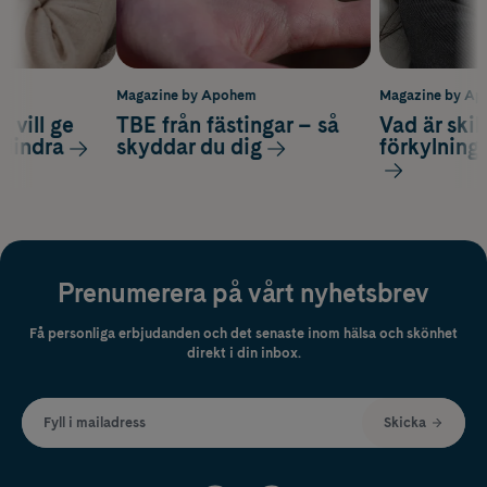
m
Magazine by Apohem
Magazine by A
 vill ge
TBE från fästingar – så
Vad är ski
 lindra
skyddar du dig
förkylning
Prenumerera på vårt nyhetsbrev
Få personliga erbjudanden och det senaste inom hälsa och skönhet
direkt i din inbox.
Fyll i mailadress
Skicka