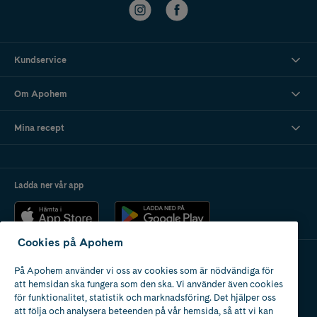
Kundservice
Om Apohem
Mina recept
Ladda ner vår app
Cookies på Apohem
På Apohem använder vi oss av cookies som är nödvändiga för
Apotek med tillstånd
att hemsidan ska fungera som den ska. Vi använder även cookies
av Läkemedelsverket
för funktionalitet, statistik och marknadsföring. Det hjälper oss
att följa och analysera beteenden på vår hemsida, så att vi kan