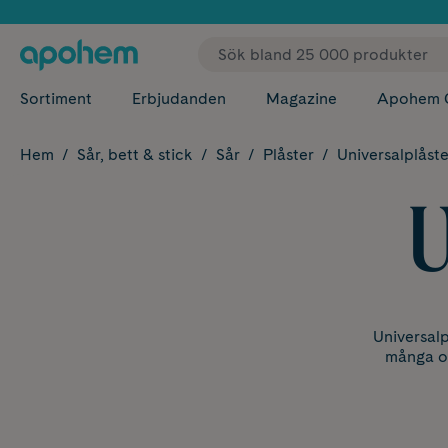
✓ Fri
Sortiment
Erbjudanden
Magazine
Apohem 
Hem
Sår, bett & stick
Sår
Plåster
Universalplåste
U
Universalp
många ol