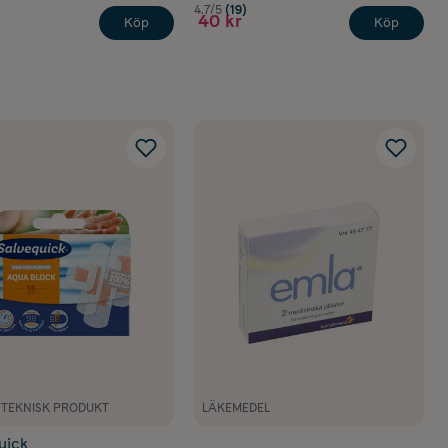
4.7/5
(19)
40 kr
Köp
Köp
NTEKNISK PRODUKT
LÄKEMEDEL
uick