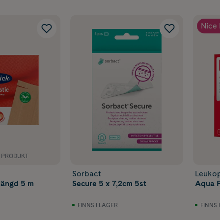
Nice 
K PRODUKT
Sorbact
Leukop
 längd 5 m
Secure 5 x 7,2cm 5st
Aqua P
FINNS I LAGER
FINNS 