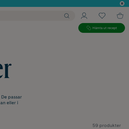
 köp*
Hämta ut recept
er
. De passar
n eller i
59 produkter