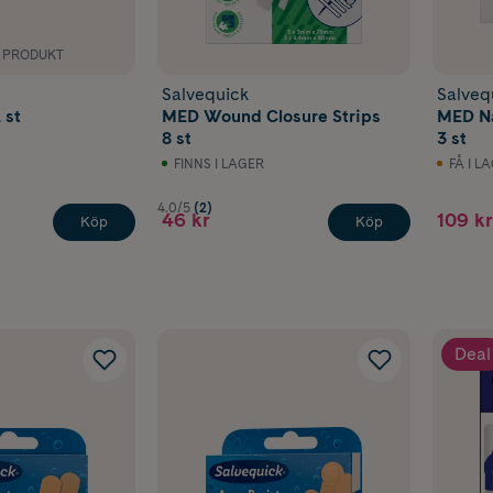
K PRODUKT
Salvequick
Salveq
 st
MED Wound Closure Strips
MED Na
8 st
3 st
FINNS I LAGER
FÅ I L
4.0/5
(2)
46 kr
109 kr
Köp
Köp
Deal