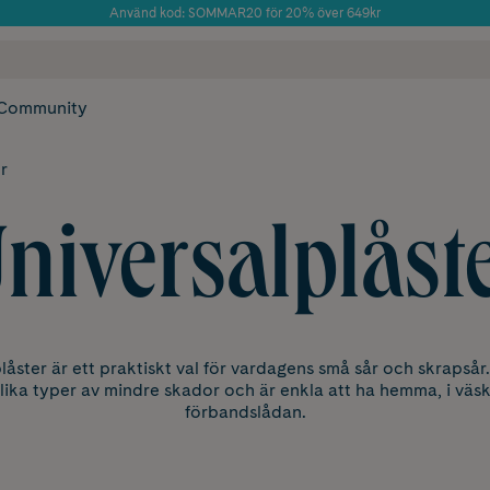
Använd kod: SOMMAR20 för 20% över 649kr
Årets Butik 2025 inom Skönhet
 frakt
✓ Rådgivning från farmaceuter & hudterapeuter
✓ Poäng på alla
Community
r
niversalplåst
låster är ett praktiskt val för vardagens små sår och skrapsår
ika typer av mindre skador och är enkla att ha hemma, i väska
förbandslådan.