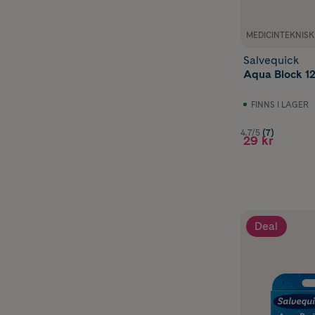
MEDICINTEKNIS
Salvequick
Aqua Block 12
FINNS I LAGER
4.7/5
(7)
29 kr
Deal