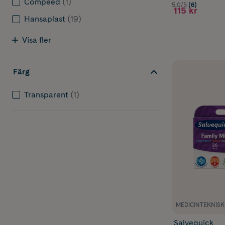
Compeed
(1)
5.0/5
(6)
115 kr
Hansaplast
(19)
Visa fler
Färg
Transparent
(1)
MEDICINTEKNIS
Salvequick