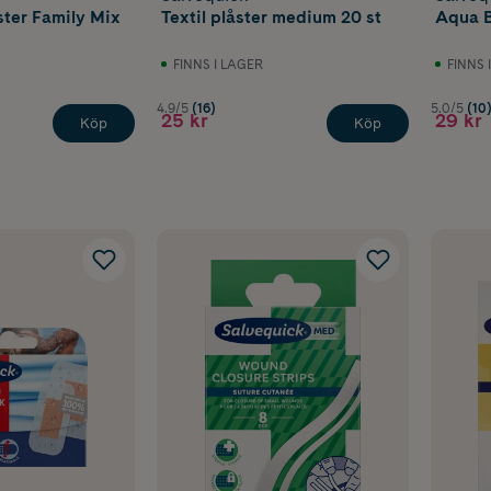
ter Family Mix
Textil plåster medium 20 st
Aqua B
FINNS I LAGER
FINNS 
4.9/5
(16)
5.0/5
(10
25 kr
29 kr
Köp
Köp