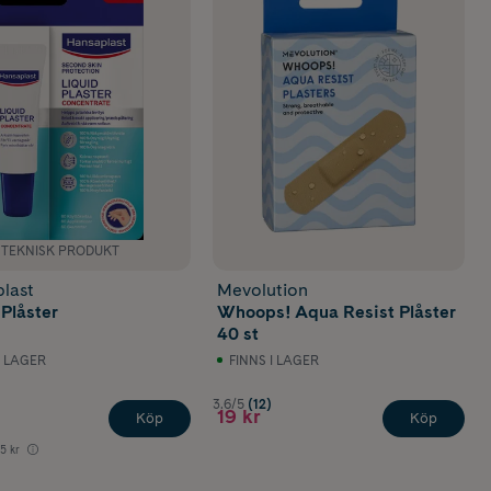
NTEKNISK PRODUKT
last
Mevolution
 Plåster
Whoops! Aqua Resist Plåster
40 st
I LAGER
FINNS I LAGER
3.6/5
(12)
19 kr
Köp
Köp
5 kr