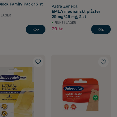
lock Family Pack 16 st
Astra Zeneca
EMLA medicinskt plåster
I LAGER
25 mg/25 mg, 2 st
FINNS I LAGER
)
79 kr
Köp
Köp