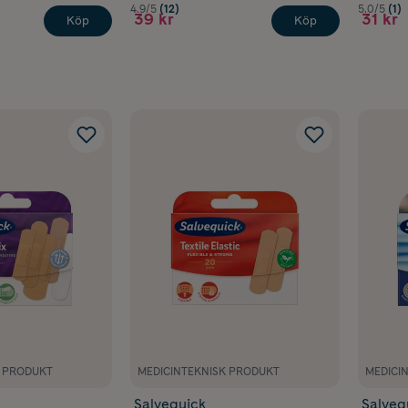
4.9/5
(12)
5.0/5
(1)
39 kr
31 kr
Köp
Köp
K PRODUKT
MEDICINTEKNISK PRODUKT
MEDICI
Salvequick
Salveq