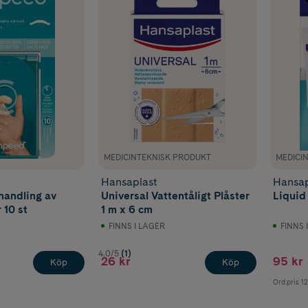
MEDICINTEKNISK PRODUKT
MEDICI
Hansaplast
Hansap
ehandling av
Universal Vattentåligt Plåster
Liquid
 10 st
1 m x 6 cm
FINNS I LAGER
FINNS 
4.0/5
(1)
26 kr
95 kr
Köp
Köp
Ord.pris
12