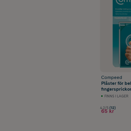
Compeed
Plåster för b
fingersprickor
FINNS I LAGER
4.2/5
(12)
65 kr