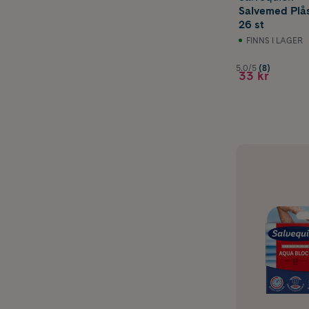
Salvemed Plås
26 st
FINNS I LAGER
5.0/5
(8)
33 kr