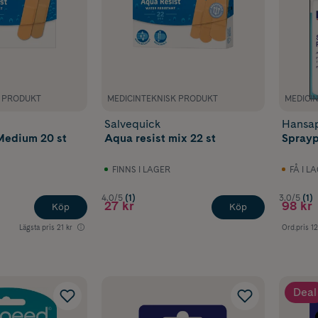
K PRODUKT
MEDICINTEKNISK PRODUKT
MEDICI
Salvequick
Hansap
Medium 20 st
Aqua resist mix 22 st
Sprayp
FINNS I LAGER
FÅ I L
4.0/5
(1)
3.0/5
(1)
27 kr
98 kr
Köp
Köp
Lägsta pris
21 kr
Ord.pris
12
Deal