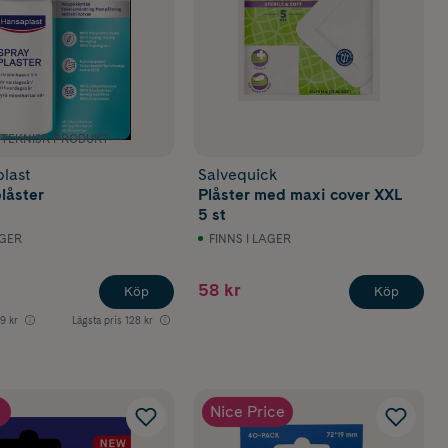
NTEKNISK PRODUKT
last
Salvequick
låster
Plåster med maxi cover XXL
5 st
AGER
FINNS I LAGER
58 kr
Köp
Köp
9 kr
Lägsta pris
128 kr
Nice Price