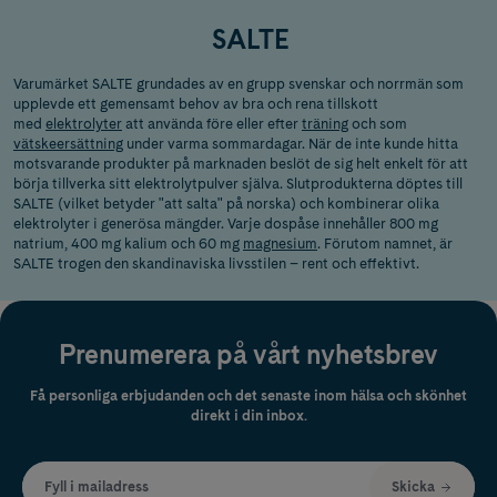
SALTE
Varumärket SALTE grundades av en grupp svenskar och norrmän som
upplevde ett gemensamt behov av bra och rena tillskott
med
elektrolyter
att använda före eller efter
träning
och som
vätskeersättning
under varma sommardagar. När de inte kunde hitta
motsvarande produkter på marknaden beslöt de sig helt enkelt för att
börja tillverka sitt elektrolytpulver själva. Slutprodukterna döptes till
SALTE (vilket betyder "att salta" på norska) och kombinerar olika
elektrolyter i generösa mängder. Varje dospåse innehåller 800 mg
natrium, 400 mg kalium och 60 mg
magnesium
. Förutom namnet, är
SALTE trogen den skandinaviska livsstilen – rent och effektivt.
Prenumerera på vårt nyhetsbrev
Få personliga erbjudanden och det senaste inom hälsa och skönhet
direkt i din inbox.
Fyll i mailadress
Skicka