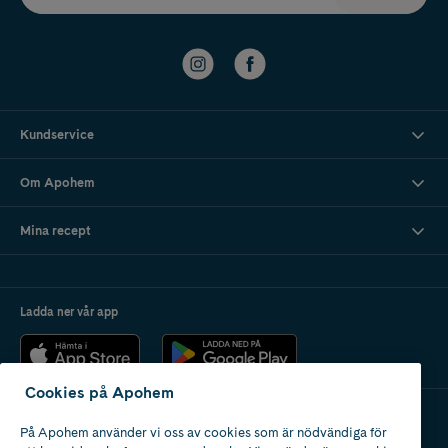
Kundservice
Om Apohem
Mina recept
Ladda ner vår app
Cookies på Apohem
På Apohem använder vi oss av cookies som är nödvändiga för
Apotek med tillstånd