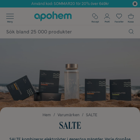
Använd kod: SOMMAR20 för 20% över 649kr
Årets Butik 2025 inom Skönhet
✓ Fri frakt
Meny
Recept
Profil
Favoriter
Kassa
✓ Rådgivning från farmaceuter & hudterapeuter
✓ Poäng på alla köp*
Hem
Varumärken
SALTE
SALTE
SALTE kombinerar elektrolyter i generösa mängder. Varje dospåse