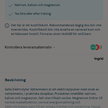
Natrium, kalium och magnesium
Tas före eller efter träning
Det här är ett kosttillskott. Rekommenderad daglig dos bör inte
överskridas. Kosttillskott bör inte ersätta en varierad kost och
en hälsosam livsstil. Förvaras utom räckhåll för små barn.
Beskrivning
Salte Elektrolyter Vattenmelon är ett elektrolytpulver med smak av
vattenmelon, i praktiska dospåsar. Produkten innehåller natrium,
kalium och magnesium, helt utan tillsatt socker. Magnesium bidrar till
normal muskelfunktion, normal energiomsättning och
elektrolytbalans samt till att minska trötthet och utmattning. Passar