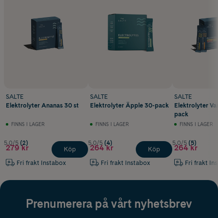
SALTE
SALTE
SALTE
Elektrolyter Ananas 30 st
Elektrolyter Äpple 30-pack
Elektrolyter Va
pack
FINNS I LAGER
FINNS I LAGER
FINNS I LAGER
5.0/5
(2)
5.0/5
(4)
5.0/5
(5)
279 kr
264 kr
264 kr
Köp
Köp
Fri frakt Instabox
Fri frakt Instabox
Fri frakt In
Prenumerera på vårt nyhetsbrev