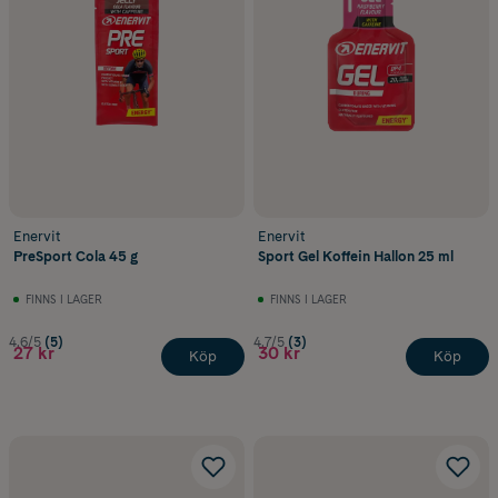
Enervit
Enervit
PreSport Cola 45 g
Sport Gel Koffein Hallon 25 ml
FINNS I LAGER
FINNS I LAGER
4.6/5
(5)
4.7/5
(3)
27 kr
30 kr
Köp
Köp