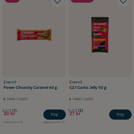
Enervit
Enervit
Power Chrunchy Caramel 40 g
C2:1 Carbo Jelly 50 g
FINNS I LAGER
FINNS I LAGER
4.0/5
(1)
5.0/5
(2)
20 kr
27 kr
Köp
Köp
Ord.pris
24 kr
Lägsta pris
23 kr