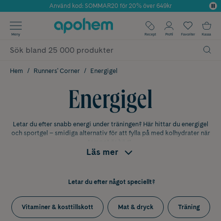
Använd kod: SOMMAR20 för 20% över 649kr
Årets Butik 2025 inom Skönhet
✓ Fri frakt
Meny
Recept
Profil
Favoriter
Kassa
✓ Rådgivning från farmaceuter & hudterapeuter
✓ Poäng på alla köp*
Hem
Runners' Corner
Energigel
Energigel
Letar du efter snabb energi under träningen? Här hittar du energigel
och sportgel – smidiga alternativ för att fylla på med kolhydrater när
tempot är högt.
Läs mer
Hitta rätt energigel & sportgel för
ditt pass
Letar du efter något speciellt?
Olika träningspass kräver olika energi. För kortare pass räcker ofta
vatten, medan längre rundor kan kräva regelbunden påfyllning.
Vitaminer & kosttillskott
Mat & dryck
Träning