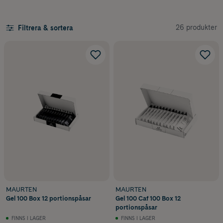
Lästips!
Spana in hela vår guide för hur du
håller energin uppe för
långpass och lopp här.
26 produkter
Filtrera & sortera
Energigel med eller utan koffein – vad passar dig?
Koffein kan påverka prestationsförmågan positivt, men alla är olika
känsliga. Testa dig fram under träning, inte tävling.
Så undviker du magstrul under träning
Intag av kolhydrater under aktivitet kan ibland påverka magen. Börja
med små mängder och vänj kroppen successivt. Glöm inte heller att
dricka vatten!
Lästips!
Spana in vår guide som förklarar
när man ska ta energigels
under passet eller loppet
Anpassa efter din träningsnivå
Behovet av energi varierar beroende på intensitet, längd och individ.
Ju längre och mer intensivt pass, desto större behov av kolhydrater
under aktivitet. Tänk även på mängden kolhydrater per förpackning
så att du får i dig rätt mängd i relation till ditt träningspass. Vill du
MAURTEN
MAURTEN
fördjupa dig kan du läsa våra guider om hur mycket kolhydrater du
Gel 100 Box 12 portionspåsar
Gel 100 Caf 100 Box 12
behöver per timme och hur du planerar ditt energiintag.
portionspåsar
FINNS I LAGER
FINNS I LAGER