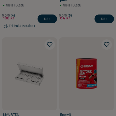
FINNS I LAGER
FINNS I LAGER
5.0/5
(4)
5.0/5
(3)
188 kr
64 kr
Köp
Köp
Fri frakt Instabox
MAURTEN
Enervit