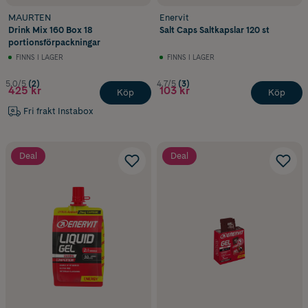
MAURTEN
Enervit
Drink Mix 160 Box 18
Salt Caps Saltkapslar 120 st
portionsförpackningar
FINNS I LAGER
FINNS I LAGER
5.0/5
(2)
4.7/5
(3)
425 kr
103 kr
Köp
Köp
Fri frakt Instabox
Deal
Deal