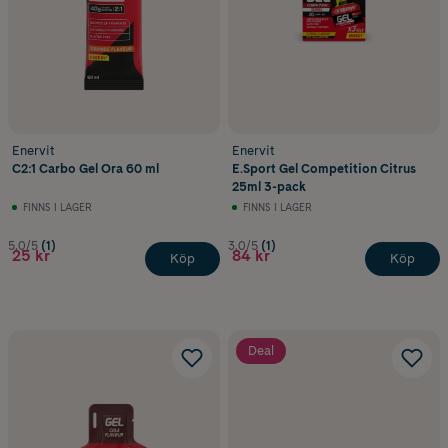
Enervit
Enervit
C2:1 Carbo Gel Ora 60 ml
E.Sport Gel Competition Citrus
25ml 3-pack
FINNS I LAGER
FINNS I LAGER
5.0/5
(1)
3.0/5
(1)
25 kr
84 kr
Köp
Köp
Deal