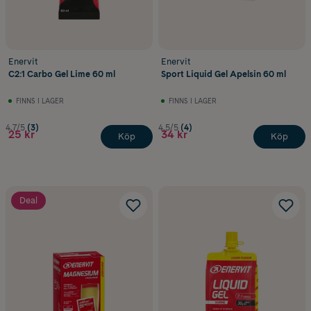
Enervit
Enervit
C2:1 Carbo Gel Lime 60 ml
Sport Liquid Gel Apelsin 60 ml
FINNS I LAGER
FINNS I LAGER
4.7/5
(3)
4.5/5
(4)
25 kr
34 kr
Köp
Köp
Deal