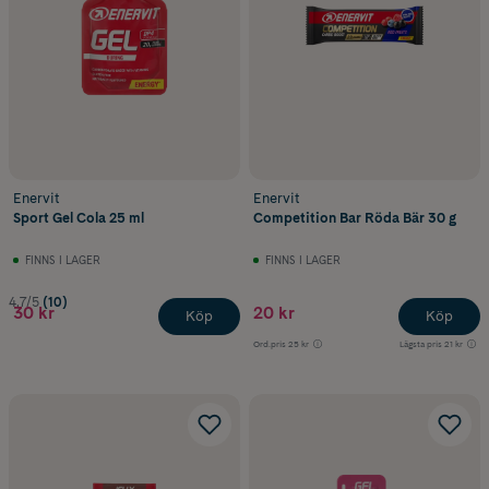
Enervit
Enervit
Sport Gel Cola 25 ml
Competition Bar Röda Bär 30 g
FINNS I LAGER
FINNS I LAGER
4.7/5
(10)
30 kr
20 kr
Köp
Köp
Ord.pris
25 kr
Lägsta pris
21 kr