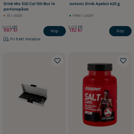
Drink Mix 320 Caf 100 Box 14
Isotonic Drink Apelsin 420 g
portionspåsar
FÅ I LAGER
FINNS I LAGER
5.0/5
(2)
5.0/5
(1)
567 kr
132 kr
Köp
Köp
Fri frakt Instabox