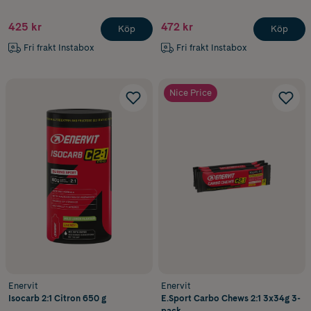
425 kr
472 kr
Köp
Köp
Fri frakt Instabox
Fri frakt Instabox
Nice Price
Enervit
Enervit
Isocarb 2:1 Citron 650 g
E.Sport Carbo Chews 2:1 3x34g 3-
pack