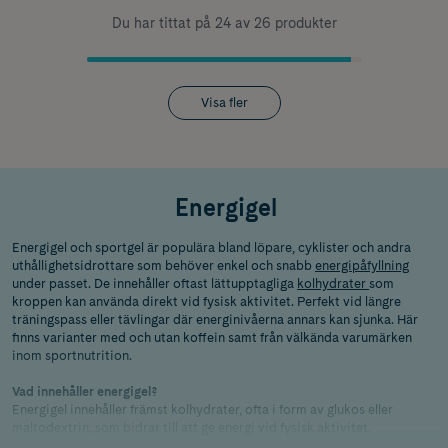
Du har tittat på 24 av 26 produkter
Visa fler
Energigel
Energigel och sportgel är populära bland löpare, cyklister och andra
uthållighetsidrottare som behöver enkel och snabb
energipåfyllning
under passet. De innehåller oftast lättupptagliga
kolhydrater
som
kroppen kan använda direkt vid fysisk aktivitet. Perfekt vid längre
träningspass eller tävlingar där energinivåerna annars kan sjunka. Här
finns varianter med och utan koffein samt från välkända varumärken
inom sportnutrition.
Vad innehåller energigel?
Energigel innehåller främst kolhydrater, ofta i form av glukos eller
maltodextrin, som bidrar till att ge energi vid fysisk aktivitet.