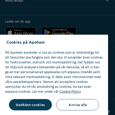
Mina recept
Ladda ner vår app
Cookies på Apohem
På Apohem använder vi oss av cookies som är nödvändiga för
Apotek med tillstånd
att hemsidan ska fungera som den ska. Vi använder även cookies
av Läkemedelsverket
för funktionalitet, statistik och marknadsföring. Det hjälper oss
att följa och analysera beteenden på vår hemsida, så att vi kan
ge en mer personaliserad upplevelse och anpassa innehåll samt
rikta relevant marknadsföring. Vi delar även informationen med
våra samarbetspartners. Genom att acceptera cookies
samtycker du till vår användning av cookies. Du kan även
2024
anpassa cookies. Läs mer under vår
Cookie Policy
Godkänn cookies
Avvisa alla