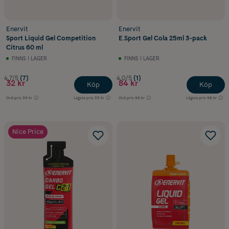
Enervit
Enervit
Sport Liquid Gel Competition
E.Sport Gel Cola 25ml 3-pack
Citrus 60 ml
FINNS I LAGER
FINNS I LAGER
4.7/5
(7)
4.0/5
(1)
32 kr
84 kr
Köp
Köp
Ord.pris
39 kr
Lägsta pris
33 kr
Ord.pris
99 kr
Lägsta pris
98 kr
Nice Price