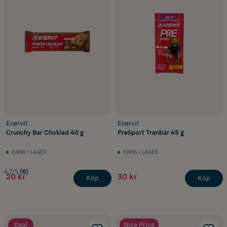
Enervit
Enervit
Crunchy Bar Choklad 40 g
PreSport Tranbär 45 g
FINNS I LAGER
FINNS I LAGER
4.7/5
(6)
20 kr
30 kr
Köp
Köp
Deal
Nice Price