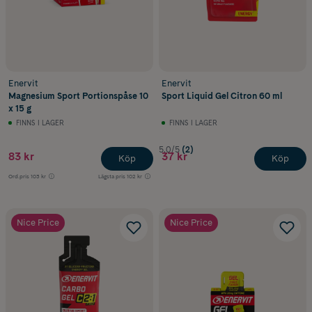
Enervit
Enervit
Magnesium Sport Portionspåse 10
Sport Liquid Gel Citron 60 ml
x 15 g
FINNS I LAGER
FINNS I LAGER
5.0/5
(2)
83 kr
37 kr
Köp
Köp
Ord.pris
103 kr
Lägsta pris
102 kr
Nice Price
Nice Price