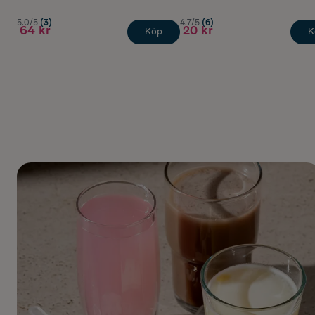
5.0/5
(3)
4.7/5
(6)
64 kr
20 kr
Köp
K