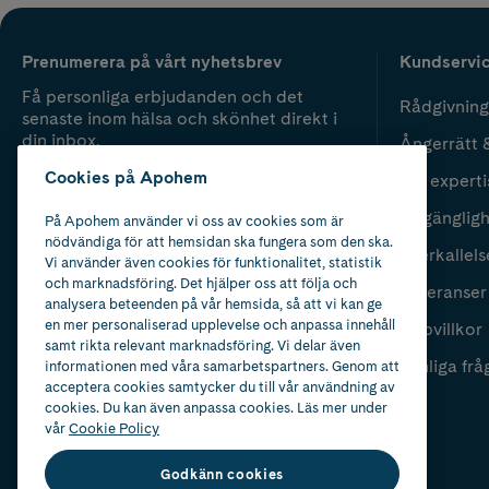
Prenumerera på vårt nyhetsbrev
Kundservi
Få personliga erbjudanden och det
Rådgivning
senaste inom hälsa och skönhet direkt i
din inbox.
Ångerrätt 
Cookies på Apohem
Vår experti
Fyll i mailadress
Skicka
Tillgänglig
På Apohem använder vi oss av cookies som är
nödvändiga för att hemsidan ska fungera som den ska.
Återkallels
Vi använder även cookies för funktionalitet, statistik
och marknadsföring. Det hjälper oss att följa och
Leveranser
analysera beteenden på vår hemsida, så att vi kan ge
en mer personaliserad upplevelse och anpassa innehåll
Köpvillkor
samt rikta relevant marknadsföring. Vi delar även
Vanliga frå
informationen med våra samarbetspartners. Genom att
acceptera cookies samtycker du till vår användning av
cookies. Du kan även anpassa cookies. Läs mer under
vår
Cookie Policy
Godkänn cookies