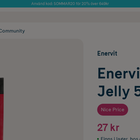
Använd kod: SOMMAR20 för 20% över 649kr
Årets Butik 2025 inom Skönhet
 frakt
✓ Rådgivning från farmaceuter & hudterapeuter
✓ Poäng på alla
Community
Enervit
Enervi
Jelly 
Nice Price
27 kr
Finns i lager
,
hos 