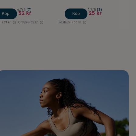
4.7/5
(7)
4.7/5
(3)
32 kr
25 kr
Köp
Köp
ris
21 kr
Ord.pris
39 kr
Lägsta pris
33 kr