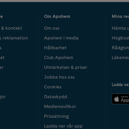
ce
Om Apohem
Mina re
 & kontakt
Om oss
Hämta u
& reklamation
Apohem i media
Högkos
s
Hållbarhet
Rådgivn
het
Club Apohem
Läkeme
er
Utmärkelser & priser
Jobba hos oss
Ladda ne
Cookies
gor
Dataskydd
Medlemsvillkor
Prissättning
Ladda ner vår app