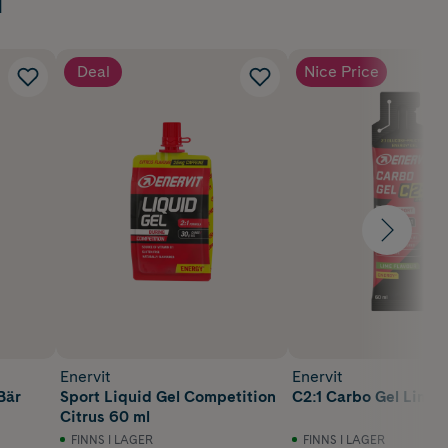
Deal
Nice Price
Enervit
Enervit
Bär
Sport Liquid Gel Competition
C2:1 Carbo Gel Lime 
Citrus 60 ml
FINNS I LAGER
FINNS I LAGER