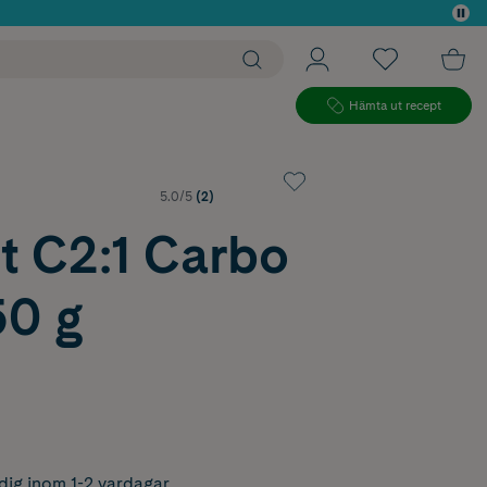
 köp*
Hämta ut recept
5.0/5
(2)
t C2:1 Carbo
50 g
dig inom 1-2 vardagar