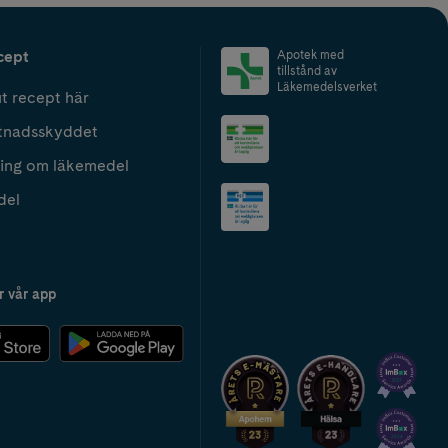
cept
Apotek med
tillstånd av
Läkemedelsverket
t recept här
tnadsskyddet
ing om läkemedel
del
r vår app
2024