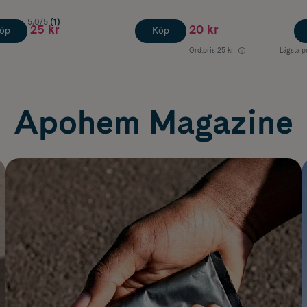
5.0/5
(1)
25 kr
20 kr
öp
Köp
Ord.pris
25 kr
Lägsta p
Apohem Magazine