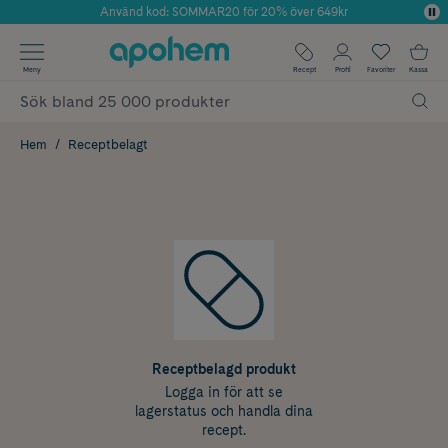
Använd kod: SOMMAR20 för 20% över 649kr
Årets Butik 2025 inom Skönhet
✓ Fri frakt
Meny
Recept
Profil
Favoriter
Kassa
✓ Rådgivning från farmaceuter & hudterapeuter
✓ Poäng på alla köp*
Hem
Receptbelagt
Receptbelagd produkt
Logga in för att se
lagerstatus och handla dina
recept.