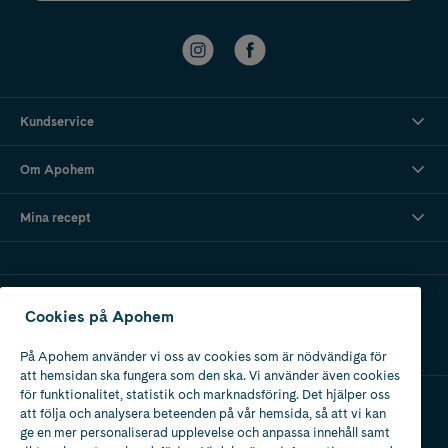
Kundservice
Om Apohem
Mina recept
Ladda ner vår app
Cookies på Apohem
På Apohem använder vi oss av cookies som är nödvändiga för
att hemsidan ska fungera som den ska. Vi använder även cookies
för funktionalitet, statistik och marknadsföring. Det hjälper oss
att följa och analysera beteenden på vår hemsida, så att vi kan
Apotek med tillstånd
ge en mer personaliserad upplevelse och anpassa innehåll samt
av Läkemedelsverket