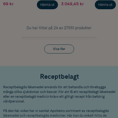
ApSFörfylld injektionspenna,
69 kr
3 049,45 kr
Hämta ut
Hämta ut
Du har tittat på 24 av 27951 produkter
Visa fler
Receptbelagt
Receptbelagda läkemedel används för att behandla och förebygga
många olika sjukdomar och besvär. För att få ett receptbelagt läkemedel
eller en receptbelagd medicin krävs ett giltigt recept från behörig
vårdpersonal.
På den här sidan har vi samlat Apohems sortiment av receptbelagda
läkemedel och receptbelagda mediciner. Här kan du enkelt hitta de