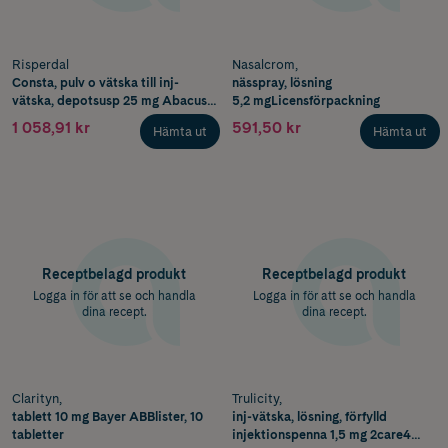
Risperdal
Nasalcrom,
Consta, pulv o vätska till inj-
nässpray, lösning
vätska, depotsusp 25 mg Abacus
5,2 mgLicensförpackning
MedicineInjektionsflaska och
1 058,91 kr
591,50 kr
Hämta ut
Hämta ut
Receptbelagd produkt
Receptbelagd produkt
Logga in för att se och handla
Logga in för att se och handla
dina recept.
dina recept.
Clarityn,
Trulicity,
tablett 10 mg Bayer ABBlister, 10
inj-vätska, lösning, förfylld
tabletter
injektionspenna 1,5 mg 2care4