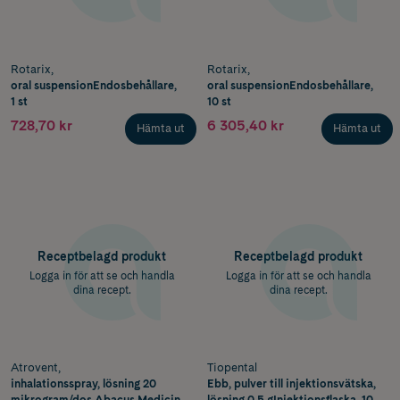
Rotarix,
Rotarix,
oral suspensionEndosbehållare,
oral suspensionEndosbehållare,
1 st
10 st
728,70 kr
6 305,40 kr
Hämta ut
Hämta ut
Receptbelagd produkt
Receptbelagd produkt
Logga in för att se och handla
Logga in för att se och handla
dina recept.
dina recept.
Atrovent,
Tiopental
inhalationsspray, lösning 20
Ebb, pulver till injektionsvätska,
mikrogram/dos Abacus Medicine
lösning 0,5 gInjektionsflaska, 10 x