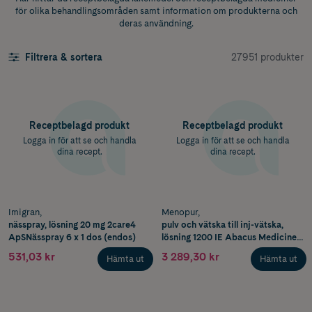
för olika behandlingsområden samt information om produkterna och
deras användning.
27951 produkter
Filtrera & sortera
Receptbelagd produkt
Receptbelagd produkt
Logga in för att se och handla
Logga in för att se och handla
dina recept.
dina recept.
Imigran,
Menopur,
nässpray, lösning 20 mg 2care4
pulv och vätska till inj-vätska,
ApSNässpray 6 x 1 dos (endos)
lösning 1200 IE Abacus Medicine
A/SInjektionsflaska + förf
531,03 kr
3 289,30 kr
Hämta ut
Hämta ut