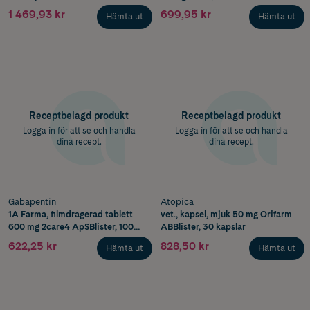
1 469,93 kr
699,95 kr
Hämta ut
Hämta ut
Receptbelagd produkt
Receptbelagd produkt
Logga in för att se och handla
Logga in för att se och handla
dina recept.
dina recept.
Gabapentin
Atopica
1A Farma, filmdragerad tablett
vet., kapsel, mjuk 50 mg Orifarm
600 mg 2care4 ApSBlister, 100
ABBlister, 30 kapslar
tabletter
622,25 kr
828,50 kr
Hämta ut
Hämta ut