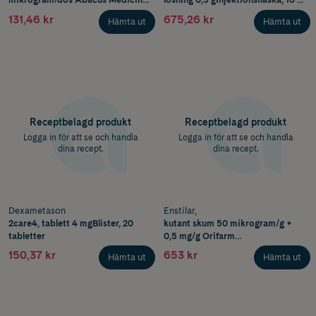
A/SSpraybehållare med
1 st (0,5 g)
131,46 kr
675,26 kr
Hämta ut
Hämta ut
munstycke
Receptbelagd produkt
Receptbelagd produkt
Logga in för att se och handla
Logga in för att se och handla
dina recept.
dina recept.
Dexametason
Enstilar,
2care4, tablett 4 mgBlister, 20
kutant skum 50 mikrogram/g +
tabletter
0,5 mg/g Orifarm
ABTryckbehållare, 60 g
150,37 kr
653 kr
Hämta ut
Hämta ut