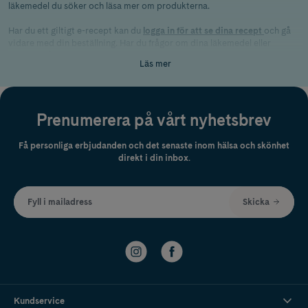
läkemedel du söker och läsa mer om produkterna.
Har du ett giltigt e-recept kan du
logga in för att se dina recept
och gå
vidare med din beställning. Har du frågor om dina läkemedel eller
behöver råd kring användning och dosering finns
Läs mer
våra
farmaceuter
tillgängliga för att hjälpa dig.
Vill du veta mer om läkemedel, hur de fungerar eller få generell
information och rådgivning kan du besöka vår sida om
Läkemedel
.
Prenumerera på vårt nyhetsbrev
Få personliga erbjudanden och det senaste inom hälsa och skönhet
direkt i din inbox.
Fyll i mailadress
Skicka
Kundservice