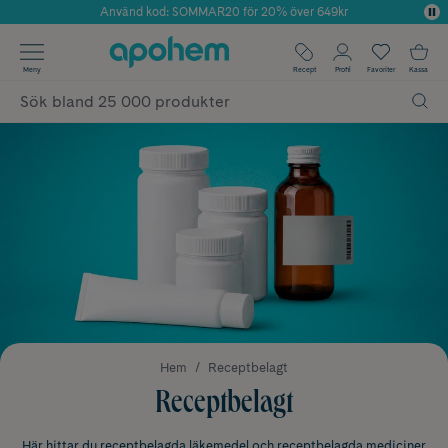
Använd kod: SOMMAR20 för 20% över 649kr
Årets Butik 2025 inom Skönhet
✓ Fri frakt
Meny
Recept
Profil
Favoriter
Kassa
✓ Rådgivning från farmaceuter & hudterapeuter
✓ Poäng på alla köp*
Hem
Receptbelagt
Receptbelagt
Här hittar du receptbelagda läkemedel och receptbelagda mediciner