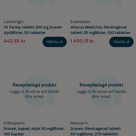
Lamotrigin
Exemestan
1A Farma, tablett 200 mg 2care4
Abacus Medicine, filmdragerad
ApSBlister, 50 tabletter
tablett 25 mgBlister, 100 tabletter
442,55 kr
1 450,13 kr
Hämta ut
Hämta ut
Receptbelagd produkt
Receptbelagd produkt
Logga in för att se och handla
Logga in för att se och handla
dina recept.
dina recept.
Ciklosporin
Mianserin
2care4, kapsel, mjuk 50 mgBlister,
2care4, filmdragerad tablett
100 kapslar
30 mgBlister, 270 tabletter