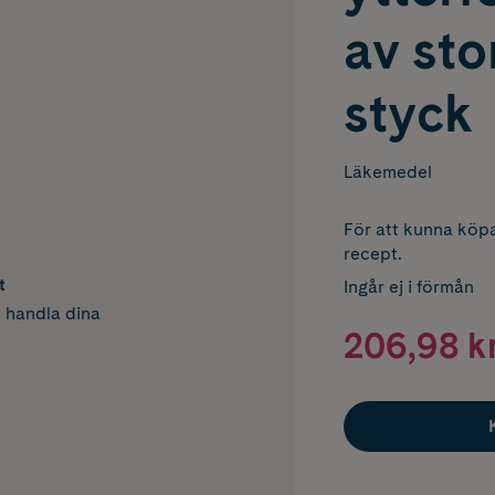
av st
styck
Läkemedel
För att kunna köpa
recept.
t
Ingår ej i förmån
h handla dina
206,98 k