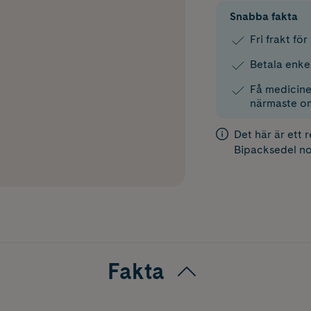
Snabba fakta
Fri frakt fö
Betala enke
Få medicinen
närmaste o
Det här är ett 
Bipacksedel
no
Fakta