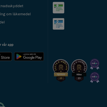
tnadsskyddet
ing om läkemedel
del
r vår app
2024