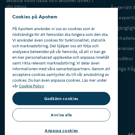
senaste inom hälsa och skönhet direkt i
din inbox.
Ångerrätt 
Cookies på Apohem
Vår experti
Fyll i mailadress
Skicka
Tillgänglig
På Apohem använder vi oss av cookies som är
nödvändiga för att hemsidan ska fungera som den ska.
Återkallels
Vi använder även cookies för funktionalitet, statistik
och marknadsföring. Det hjälper oss att följa och
Leveranser
analysera beteenden på vår hemsida, så att vi kan ge
en mer personaliserad upplevelse och anpassa innehåll
Köpvillkor
samt rikta relevant marknadsföring. Vi delar även
Vanliga frå
informationen med våra samarbetspartners. Genom att
acceptera cookies samtycker du till vår användning av
cookies. Du kan även anpassa cookies. Läs mer under
vår
Cookie Policy
Godkänn cookies
Avvisa alla
Anpassa cookies