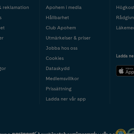
& reklamation
Apohem i media
Högkos
s
Hållbarhet
Rådgivn
het
Club Apohem
Läkeme
er
Utmärkelser & priser
Jobba hos oss
Ladda ne
Cookies
gor
Dataskydd
Medlemsvillkor
Prissättning
Ladda ner vår app