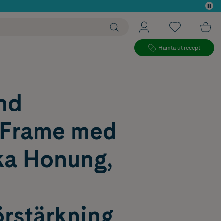
 köp*
Hämta ut recept
nd
Frame med
a Honung,
örstärkning