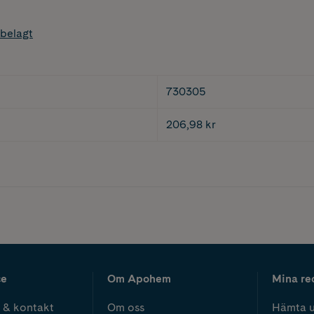
belagt
730305
206,98 kr
ce
Om Apohem
Mina re
 & kontakt
Om oss
Hämta u