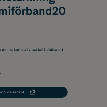
omiförband20
 denna kan du i vissa fall behöva ett
r
Köp via recept