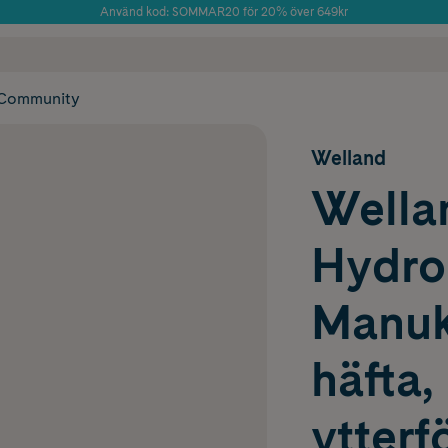
Använd kod: SOMMAR20 för 20% över 649kr
Årets Butik 2025 inom Skönhet
 frakt
✓ Rådgivning från farmaceuter & hudterapeuter
✓ Poäng på alla
Community
Welland
Wella
Hydro
Manuk
häfta,
ytterf