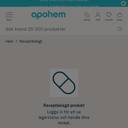
Använd kod: SOMMAR20 för 20% över 649kr
✓ Fri frakt
Meny
Recept
Profil
Favoriter
Kassa
✓ Rådgivning från farmaceuter & hudterapeuter
✓ Poäng på alla köp*
Hem
Receptbelagt
Receptbelagd produkt
Logga in för att se
lagerstatus och handla dina
recept.