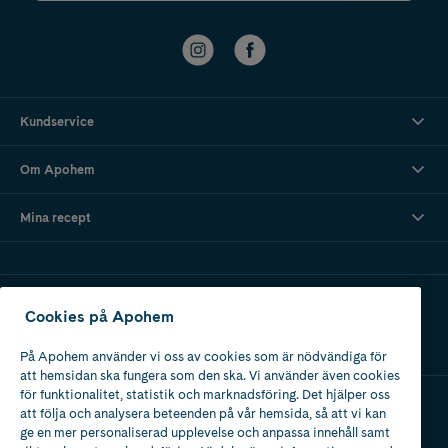
Kundservice
Om Apohem
Mina recept
Ladda ner vår app
Cookies på Apohem
På Apohem använder vi oss av cookies som är nödvändiga för
att hemsidan ska fungera som den ska. Vi använder även cookies
för funktionalitet, statistik och marknadsföring. Det hjälper oss
att följa och analysera beteenden på vår hemsida, så att vi kan
Apotek med tillstånd
ge en mer personaliserad upplevelse och anpassa innehåll samt
av Läkemedelsverket