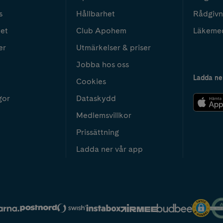
s
Hållbarhet
Rådgivn
het
Club Apohem
Läkeme
er
Utmärkelser & priser
Jobba hos oss
Ladda ne
Cookies
gor
Dataskydd
Medlemsvillkor
Prissättning
Ladda ner vår app