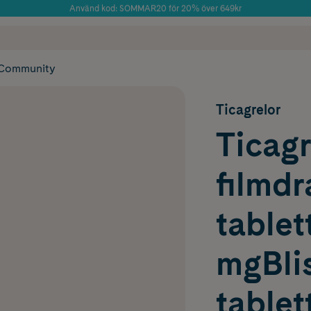
Använd kod: SOMMAR20 för 20% över 649kr
Årets Butik 2025 inom Skönhet
 frakt
✓ Rådgivning från farmaceuter & hudterapeuter
✓ Poäng på alla
Community
Ticagrelor
Ticagr
filmd
tablet
mgBlis
tablet