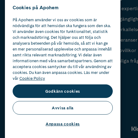
Cookies på Apohem
Vår experti
Fyll i mailadress
Skicka
Tillgänglig
På Apohem använder vi oss av cookies som är
nödvändiga för att hemsidan ska fungera som den ska.
Återkallels
Vi använder även cookies för funktionalitet, statistik
och marknadsföring. Det hjälper oss att följa och
Leveranser
analysera beteenden på vår hemsida, så att vi kan ge
en mer personaliserad upplevelse och anpassa innehåll
Köpvillkor
samt rikta relevant marknadsföring. Vi delar även
Vanliga frå
informationen med våra samarbetspartners. Genom att
acceptera cookies samtycker du till vår användning av
cookies. Du kan även anpassa cookies. Läs mer under
vår
Cookie Policy
Godkänn cookies
Avvisa alla
Anpassa cookies