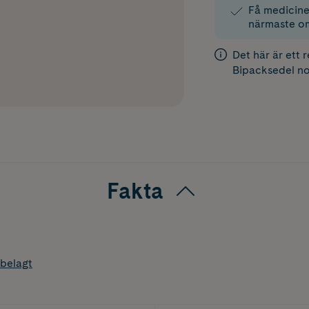
Få medicinen
närmaste o
Det här är ett 
Bipacksedel
no
Fakta
belagt