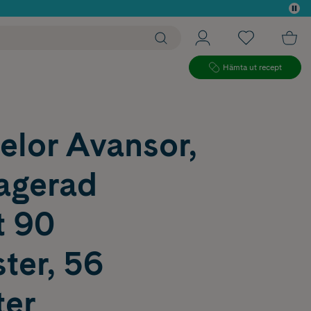
 köp*
Hämta ut recept
elor Avansor,
ragerad
t 90
ter, 56
ter