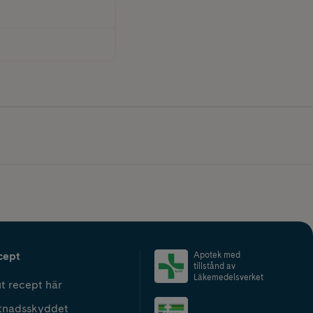
cept
Apotek med
tillstånd av
Läkemedelsverket
t recept här
tnadsskyddet