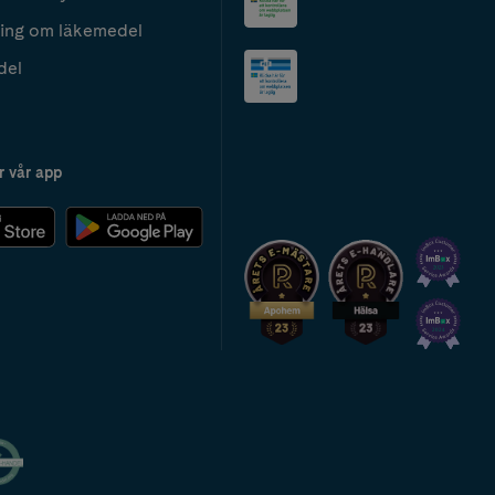
ing om läkemedel
del
r vår app
2024