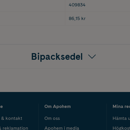
409834
86,15 kr
Bipacksedel
ce
Om Apohem
Mina re
 & kontakt
Om oss
Hämta u
& reklamation
Apohem i media
Högkos