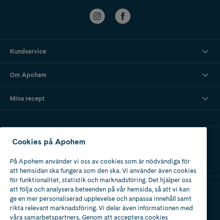
Kundservice
Om Apohem
Mina recept
Ladda ner vår app
Cookies på Apohem
På Apohem använder vi oss av cookies som är nödvändiga för
att hemsidan ska fungera som den ska. Vi använder även cookies
för funktionalitet, statistik och marknadsföring. Det hjälper oss
att följa och analysera beteenden på vår hemsida, så att vi kan
ge en mer personaliserad upplevelse och anpassa innehåll samt
Apotek med tillstånd
rikta relevant marknadsföring. Vi delar även informationen med
av Läkemedelsverket
våra samarbetspartners. Genom att acceptera cookies