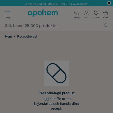
Använd kod: SOMMAR20 för 20% över 649kr
Årets Butik 2025 inom Skönhet
✓ Fri frakt
Meny
Recept
Profil
Favoriter
Kassa
✓ Rådgivning från farmaceuter & hudterapeuter
✓ Poäng på alla köp*
Hem
Receptbelagt
Receptbelagd produkt
Logga in för att se
lagerstatus och handla dina
recept.