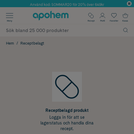
Använd kod: SOMMAR20 för 20% över 649kr
Årets Butik 2025 inom Skönhet
✓ Fri frakt
Meny
Recept
Profil
Favoriter
Kassa
✓ Rådgivning från farmaceuter & hudterapeuter
✓ Poäng på alla köp*
Hem
Receptbelagt
Receptbelagd produkt
Logga in för att se
lagerstatus och handla dina
recept.