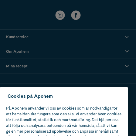
Kundservice
Om Apohem
Mina recept
Ladda ner vår app
Cookies på Apohem
På Apohem använder vi oss av cookies som är nödvändiga för
att hemsidan ska fungera som den ska. Vi använder även cookies
för funktionalitet, statistik och marknadsföring. Det hjälper oss
att följa och analysera beteenden på vår hemsida, så att vi kan
Apotek med tillstånd
ge en mer personaliserad upplevelse och anpassa innehåll samt
av Läkemedelsverket