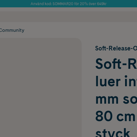
Använd kod: SOMMAR20 för 20% över 649kr
Årets Butik 2025 inom Skönhet
 frakt
✓ Rådgivning från farmaceuter & hudterapeuter
✓ Poäng på alla
Community
Soft-Release-O
Soft-
luer i
mm sof
80 cm
styck