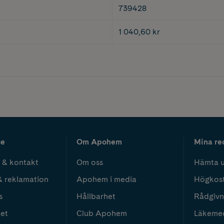
739428
1 040,60 kr
ce
Om Apohem
Mina re
 & kontakt
Om oss
Hämta u
& reklamation
Apohem i media
Högkos
s
Hållbarhet
Rådgivn
het
Club Apohem
Läkeme