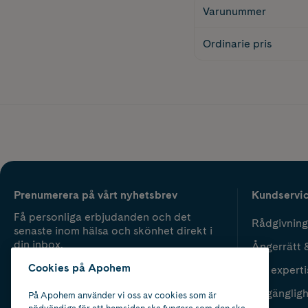
Varunummer
Ordinarie pris
Prenumerera på vårt nyhetsbrev
Kundservi
Få personliga erbjudanden och det
Rådgivning
senaste inom hälsa och skönhet direkt i
din inbox.
Ångerrätt 
Cookies på Apohem
Vår experti
Fyll i mailadress
Skicka
Tillgänglig
På Apohem använder vi oss av cookies som är