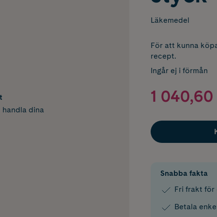
Läkemedel
För att kunna köpa
recept.
Ingår ej i förmån
1 040,60 
t
h handla dina
Snabba fakta
Fri frakt fö
Betala enke