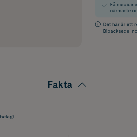
Få medicinen
närmaste o
Det här är ett 
Bipacksedel
no
Fakta
belagt