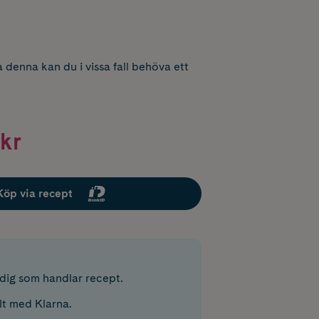
 denna kan du i vissa fall behöva ett
kr
Köp via recept
r dig som handlar recept.
lt med Klarna.