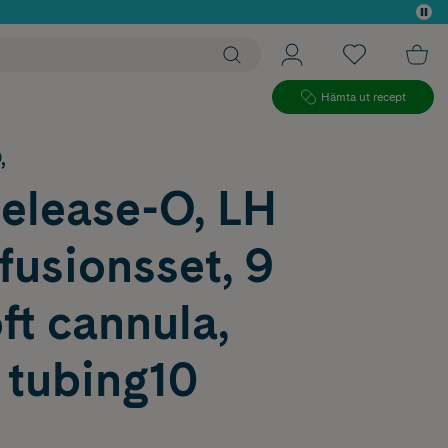
 köp*
Hämta ut recept
,
Release-O, LH
nfusionsset, 9
t cannula,
 tubing10