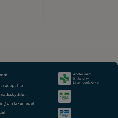
cept
Apotek med
tillstånd av
Läkemedelsverket
t recept här
tnadsskyddet
ing om läkemedel
del