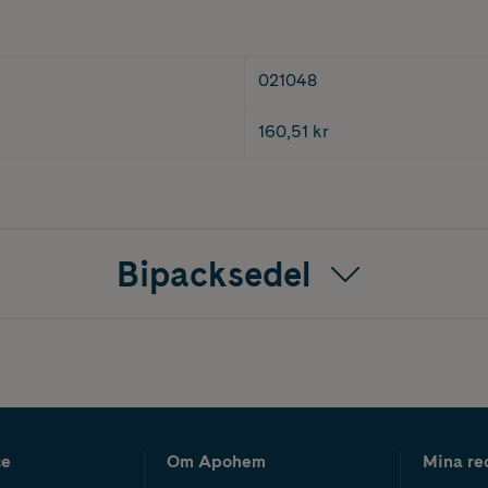
021048
160,51 kr
Bipacksedel
ce
Om Apohem
Mina re