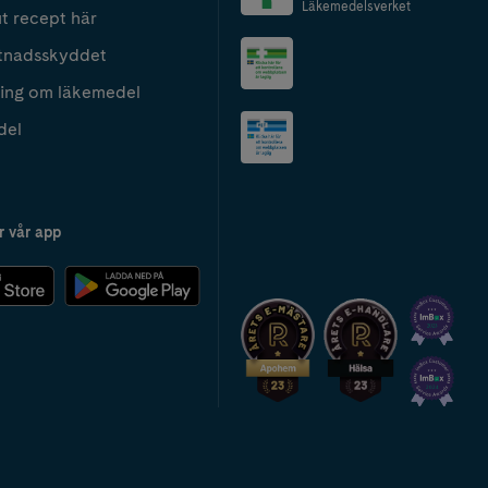
Läkemedelsverket
t recept här
tnadsskyddet
ing om läkemedel
del
r vår app
2024