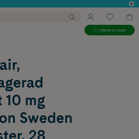
 köp*
Hämta ut recept
air,
ragerad
t 10 mg
on Sweden
ter, 28