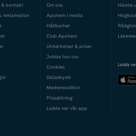
 & kontakt
Om oss
Hämta u
& reklamation
Apohem i media
Högkos
s
Hållbarhet
Rådgivn
het
Club Apohem
Läkeme
er
Utmärkelser & priser
Jobba hos oss
Ladda ne
Cookies
gor
Dataskydd
Medlemsvillkor
Prissättning
Ladda ner vår app