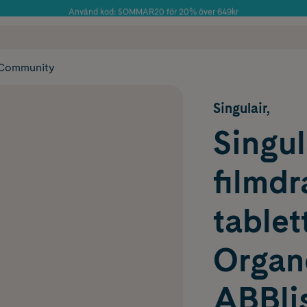
Använd kod: SOMMAR20 för 20% över 649kr
Årets Butik 2025 inom Skönhet
 frakt
✓ Rådgivning från farmaceuter & hudterapeuter
✓ Poäng på alla
Community
Singulair,
Singul
filmd
tablet
Organ
ABBlis