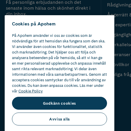
Få personliga erbjudanden och det
Rådgivning
senaste inom hälsa och skönhet direkt i
din inbox.
Ångerrätt 
Cookies på Apohem
Vår experti
Fyll i mailadress
Skicka
Tillgänglig
På Apohem använder vi oss av cookies som är
nödvändiga för att hemsidan ska fungera som den ska.
Återkallels
Vi använder även cookies för funktionalitet, statistik
och marknadsföring. Det hjälper oss att följa och
Leveranser
analysera beteenden på vår hemsida, så att vi kan ge
en mer personaliserad upplevelse och anpassa innehåll
Köpvillkor
samt rikta relevant marknadsföring. Vi delar även
Vanliga frå
informationen med våra samarbetspartners. Genom att
acceptera cookies samtycker du till vår användning av
cookies. Du kan även anpassa cookies. Läs mer under
vår
Cookie Policy
Godkänn cookies
Avvisa alla