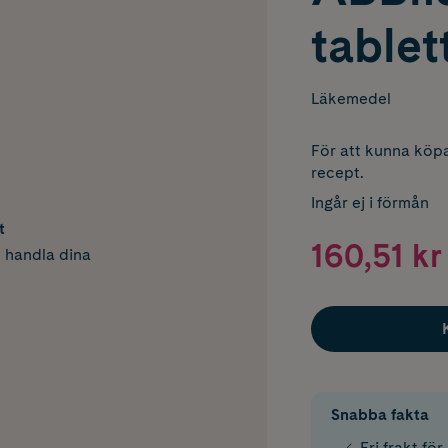
tablet
Läkemedel
För att kunna köpa
recept.
Ingår ej i förmån
t
160,51 kr
h handla dina
Snabba fakta
Fri frakt fö