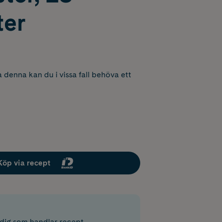
ter
 denna kan du i vissa fall behöva ett
Köp via recept
r dig som handlar recept.