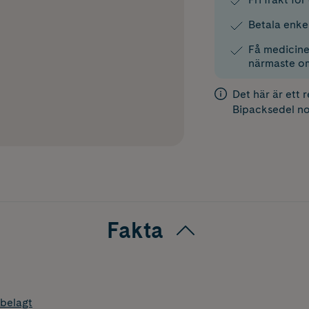
Betala enke
Få medicinen
närmaste o
Det här är ett 
Bipacksedel
no
Fakta
belagt