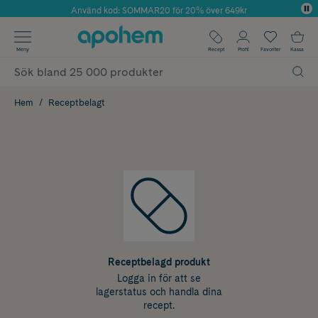
Använd kod: SOMMAR20 för 20% över 649kr
Årets Butik 2025 inom Skönhet
✓ Fri frakt
Meny
Recept
Profil
Favoriter
Kassa
✓ Rådgivning från farmaceuter & hudterapeuter
✓ Poäng på alla köp*
Hem
Receptbelagt
Receptbelagd produkt
Logga in för att se
lagerstatus och handla dina
recept.