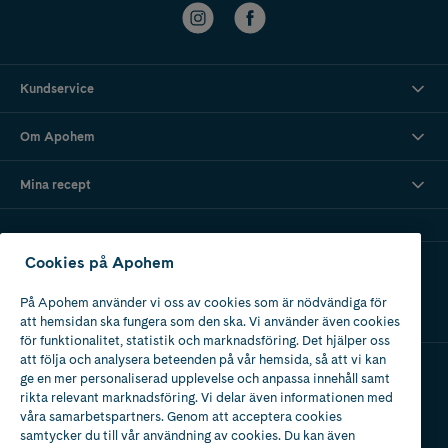
Kundservice
Om Apohem
Mina recept
Cookies på Apohem
Ladda ner vår app
På Apohem använder vi oss av cookies som är nödvändiga för
att hemsidan ska fungera som den ska. Vi använder även cookies
för funktionalitet, statistik och marknadsföring. Det hjälper oss
att följa och analysera beteenden på vår hemsida, så att vi kan
ge en mer personaliserad upplevelse och anpassa innehåll samt
Apotek med tillstånd
rikta relevant marknadsföring. Vi delar även informationen med
av Läkemedelsverket
våra samarbetspartners. Genom att acceptera cookies
samtycker du till vår användning av cookies. Du kan även