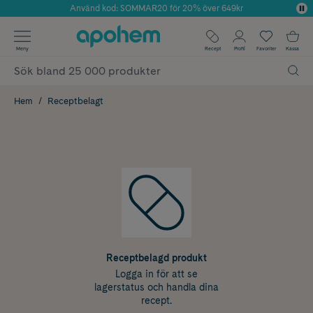
Använd kod: SOMMAR20 för 20% över 649kr
Årets Butik 2025 inom Skönhet
✓ Fri frakt
Meny
Recept
Profil
Favoriter
Kassa
✓ Rådgivning från farmaceuter & hudterapeuter
✓ Poäng på alla köp*
Hem
Receptbelagt
Receptbelagd produkt
Logga in för att se
lagerstatus och handla dina
recept.