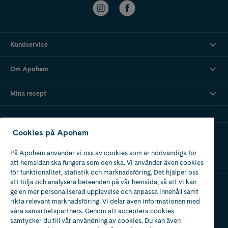
Kundservice
Om Apohem
Mina recept
Cookies på Apohem
Ladda ner vår app
På Apohem använder vi oss av cookies som är nödvändiga för
att hemsidan ska fungera som den ska. Vi använder även cookies
för funktionalitet, statistik och marknadsföring. Det hjälper oss
att följa och analysera beteenden på vår hemsida, så att vi kan
ge en mer personaliserad upplevelse och anpassa innehåll samt
Apotek med tillstånd
rikta relevant marknadsföring. Vi delar även informationen med
av Läkemedelsverket
våra samarbetspartners. Genom att acceptera cookies
samtycker du till vår användning av cookies. Du kan även