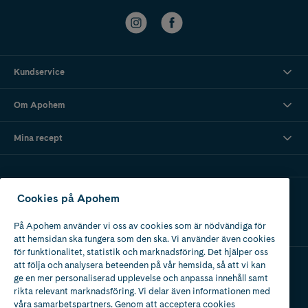
Kundservice
Om Apohem
Mina recept
Ladda ner vår app
Cookies på Apohem
På Apohem använder vi oss av cookies som är nödvändiga för
att hemsidan ska fungera som den ska. Vi använder även cookies
för funktionalitet, statistik och marknadsföring. Det hjälper oss
att följa och analysera beteenden på vår hemsida, så att vi kan
ge en mer personaliserad upplevelse och anpassa innehåll samt
Apotek med tillstånd
rikta relevant marknadsföring. Vi delar även informationen med
av Läkemedelsverket
våra samarbetspartners. Genom att acceptera cookies