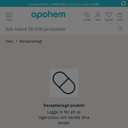
Använd kod: SOMMAR20 för 20% över 649kr
Årets Butik 2025 inom Skönhet
✓ Fri frakt
Meny
Recept
Profil
Favoriter
Kassa
✓ Rådgivning från farmaceuter & hudterapeuter
✓ Poäng på alla köp*
Hem
Receptbelagt
Receptbelagd produkt
Logga in för att se
lagerstatus och handla dina
recept.