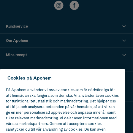
Kundservice
Om Apohem
Mina recept
Cookies på Apohem
Ladda ner vår app
På Apohem använder vi oss av cookies som är nödvändiga för
att hemsidan ska fungera som den ska. Vi använder även cookies
för funktionalitet, statistik och marknadsföring. Det hjälper oss
att följa och analysera beteenden på vår hemsida, så att vi kan
ge en mer personaliserad upplevelse och anpassa innehåll samt
Apotek med tillstånd
rikta relevant marknadsföring. Vi delar även informationen med
av Läkemedelsverket
våra samarbetspartners. Genom att acceptera cookies
samtycker du till vår användning av cookies. Du kan även