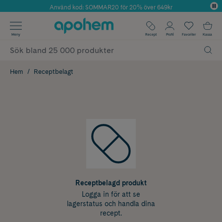
Använd kod: SOMMAR20 för 20% över 649kr
Årets Butik 2025 inom Skönhet
✓ Fri frakt
Meny
Recept
Profil
Favoriter
Kassa
✓ Rådgivning från farmaceuter & hudterapeuter
✓ Poäng på alla köp*
Hem
Receptbelagt
Receptbelagd produkt
Logga in för att se
lagerstatus och handla dina
recept.