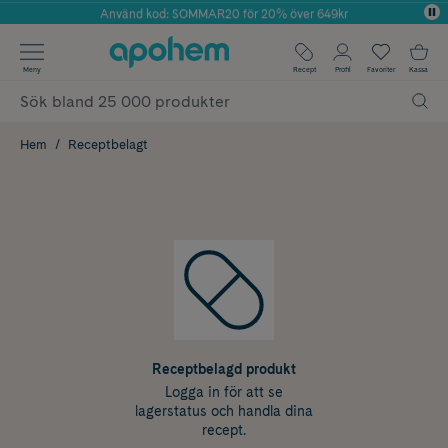
Använd kod: SOMMAR20 för 20% över 649kr
Årets Butik 2025 inom Skönhet
✓ Fri frakt
Meny
Recept
Profil
Favoriter
Kassa
✓ Rådgivning från farmaceuter & hudterapeuter
✓ Poäng på alla köp*
Hem
Receptbelagt
Receptbelagd produkt
Logga in för att se
lagerstatus och handla dina
recept.