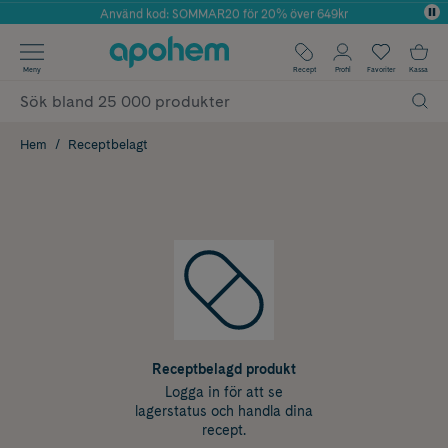
Använd kod: SOMMAR20 för 20% över 649kr
Årets Butik 2025 inom Skönhet
✓ Fri frakt
Meny
Recept
Profil
Favoriter
Kassa
✓ Rådgivning från farmaceuter & hudterapeuter
✓ Poäng på alla köp*
Hem
Receptbelagt
Receptbelagd produkt
Logga in för att se
lagerstatus och handla dina
recept.