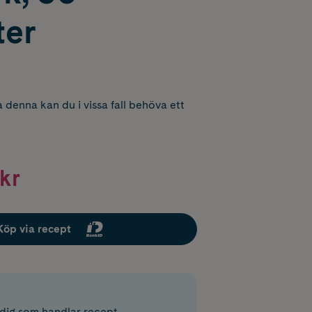
ter
 denna kan du i vissa fall behöva ett
kr
Köp via recept
r dig som handlar recept.