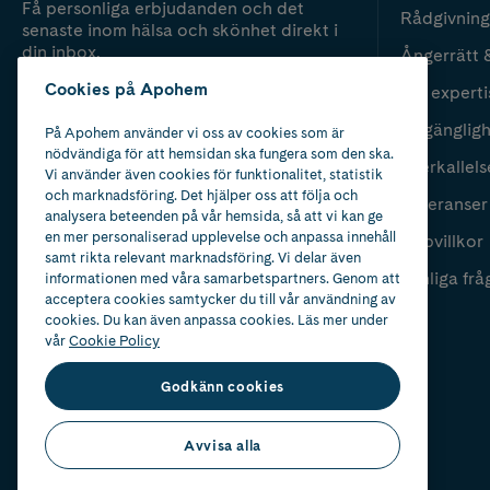
Få personliga erbjudanden och det
Rådgivning
senaste inom hälsa och skönhet direkt i
din inbox.
Ångerrätt 
Cookies på Apohem
Vår experti
Fyll i mailadress
Skicka
Tillgänglig
På Apohem använder vi oss av cookies som är
nödvändiga för att hemsidan ska fungera som den ska.
Återkallels
Vi använder även cookies för funktionalitet, statistik
och marknadsföring. Det hjälper oss att följa och
Leveranser
analysera beteenden på vår hemsida, så att vi kan ge
en mer personaliserad upplevelse och anpassa innehåll
Köpvillkor
samt rikta relevant marknadsföring. Vi delar även
Vanliga frå
informationen med våra samarbetspartners. Genom att
acceptera cookies samtycker du till vår användning av
cookies. Du kan även anpassa cookies. Läs mer under
vår
Cookie Policy
Godkänn cookies
Avvisa alla