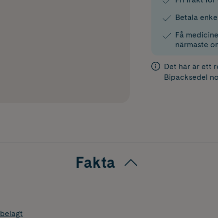
Betala enke
Få medicinen
närmaste o
Det här är ett 
Bipacksedel
no
Fakta
belagt