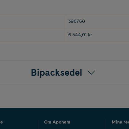
396760
6 544,01 kr
Bipacksedel
ce
Om Apohem
Mina re