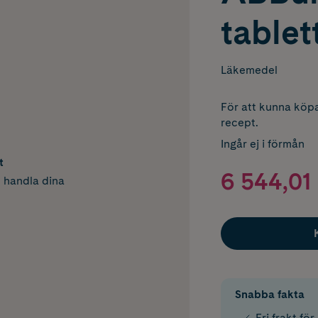
tablet
Läkemedel
För att kunna köpa
recept.
Ingår ej i förmån
t
6 544,01 
h handla dina
Snabba fakta
Fri frakt fö