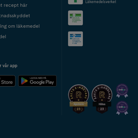
Läkemedelsverket
t recept här
tnadsskyddet
ing om läkemedel
del
r vår app
2024