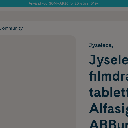
Använd kod: SOMMAR20 för 20% över 649kr
Årets Butik 2025 inom Skönhet
 frakt
✓ Rådgivning från farmaceuter & hudterapeuter
✓ Poäng på alla
Community
Jyseleca,
Jysele
filmd
tablet
Alfas
ABBur