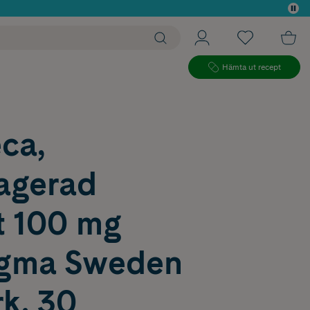
 köp*
Hämta ut recept
ca,
ragerad
t 100 mg
igma Sweden
k, 30