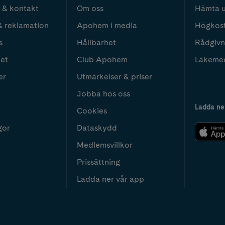
 & kontakt
Om oss
Hämta u
& reklamation
Apohem i media
Högkos
s
Hållbarhet
Rådgivn
het
Club Apohem
Läkeme
er
Utmärkelser & priser
Jobba hos oss
Ladda ne
Cookies
gor
Dataskydd
Medlemsvillkor
Prissättning
Ladda ner vår app