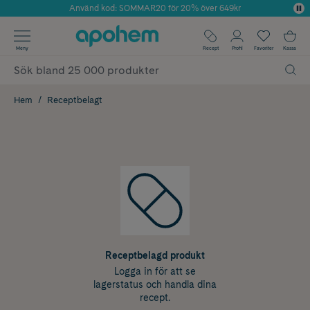
Använd kod: SOMMAR20 för 20% över 649kr
Årets Butik 2025 inom Skönhet
✓ Fri frakt
Meny
Recept
Profil
Favoriter
Kassa
✓ Rådgivning från farmaceuter & hudterapeuter
✓ Poäng på alla köp*
Hem
Receptbelagt
Receptbelagd produkt
Logga in för att se
lagerstatus och handla dina
recept.