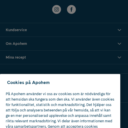
Kundservice
Om Apohem
Mina recept
Ladda ner vår app
Cookies på Apohem
På Apohem använder vi oss av cookies som är nödvändiga för
att hemsidan ska fungera som den ska. Vi använder även cookies
för funktionalitet, statistik och marknadsföring. Det hjälper oss
att följa och analysera beteenden på vår hemsida, så att vi kan
ge en mer personaliserad upplevelse och anpassa innehåll samt
Apotek med tillstånd
rikta relevant marknadsföring. Vi delar även informationen med
av Läkemedelsverket
våra samarbetspartners. Genom att acceptera cookies