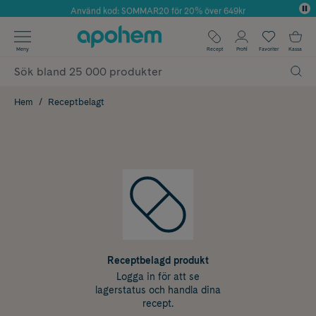
Använd kod: SOMMAR20 för 20% över 649kr
Årets Butik 2025 inom Skönhet
✓ Fri frakt
Meny
Recept
Profil
Favoriter
Kassa
✓ Rådgivning från farmaceuter & hudterapeuter
✓ Poäng på alla köp*
Hem
Receptbelagt
Receptbelagd produkt
Logga in för att se
lagerstatus och handla dina
recept.