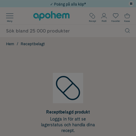
✓ Poäng på alla köp*
✓ Rådgivning från farmaceuter & hudterapeuter
Använd kod: SOMMAR20 för 20% över 649kr
Årets Butik 2025 inom Skönhet
✓ Fri frakt
Meny
Recept
Profil
Favoriter
Kassa
Hem
Receptbelagt
Receptbelagd produkt
Logga in för att se
lagerstatus och handla dina
recept.