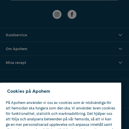
Kundservice
Om Apohem
Mina recept
Ladda ner vår app
Cookies på Apohem
På Apohem använder vi oss av cookies som är nödvändiga för
att hemsidan ska fungera som den ska. Vi använder även cookies
för funktionalitet, statistik och marknadsföring. Det hjälper oss
att följa och analysera beteenden på vår hemsida, så att vi kan
Apotek med tillstånd
ge en mer personaliserad upplevelse och anpassa innehåll samt
av Läkemedelsverket