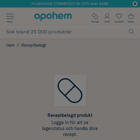
Använd kod: SOMMAR20 för 20% över 649kr
Årets Butik 2025 inom Skönhet
✓ Fri frakt
Meny
Recept
Profil
Favoriter
Kassa
✓ Rådgivning från farmaceuter & hudterapeuter
✓ Poäng på alla köp*
Hem
Receptbelagt
Receptbelagd produkt
Logga in för att se
lagerstatus och handla dina
recept.