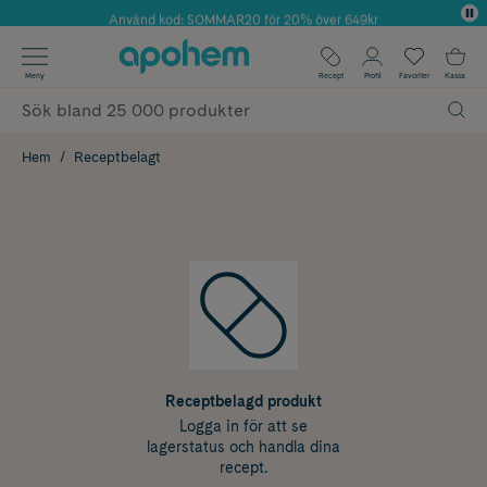
Använd kod: SOMMAR20 för 20% över 649kr
Årets Butik 2025 inom Skönhet
✓ Fri frakt
Meny
Recept
Profil
Favoriter
Kassa
✓ Rådgivning från farmaceuter & hudterapeuter
✓ Poäng på alla köp*
Hem
Receptbelagt
Receptbelagd produkt
Logga in för att se
lagerstatus och handla dina
recept.