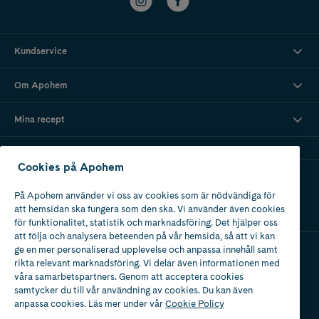
Kundservice
Om Apohem
Mina recept
Cookies på Apohem
Ladda ner vår app
På Apohem använder vi oss av cookies som är nödvändiga för
att hemsidan ska fungera som den ska. Vi använder även cookies
för funktionalitet, statistik och marknadsföring. Det hjälper oss
att följa och analysera beteenden på vår hemsida, så att vi kan
ge en mer personaliserad upplevelse och anpassa innehåll samt
rikta relevant marknadsföring. Vi delar även informationen med
Apotek med tillstånd
våra samarbetspartners. Genom att acceptera cookies
av Läkemedelsverket
samtycker du till vår användning av cookies. Du kan även
anpassa cookies. Läs mer under vår
Cookie Policy