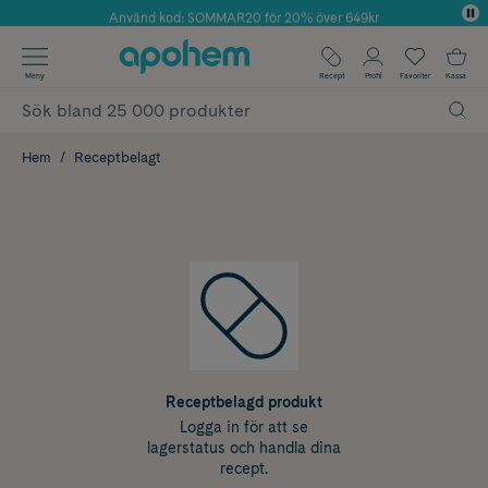
Använd kod: SOMMAR20 för 20% över 649kr
Årets Butik 2025 inom Skönhet
✓ Fri frakt
Meny
Recept
Profil
Favoriter
Kassa
✓ Rådgivning från farmaceuter & hudterapeuter
✓ Poäng på alla köp*
Hem
Receptbelagt
Receptbelagd produkt
Logga in för att se
lagerstatus och handla dina
recept.