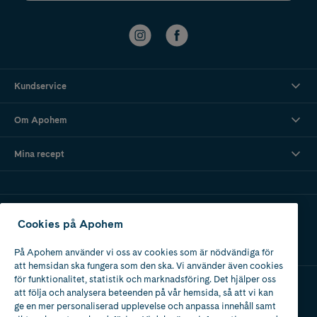
Kundservice
Om Apohem
Mina recept
Ladda ner vår app
Cookies på Apohem
På Apohem använder vi oss av cookies som är nödvändiga för
att hemsidan ska fungera som den ska. Vi använder även cookies
för funktionalitet, statistik och marknadsföring. Det hjälper oss
att följa och analysera beteenden på vår hemsida, så att vi kan
Apotek med tillstånd
ge en mer personaliserad upplevelse och anpassa innehåll samt
av Läkemedelsverket