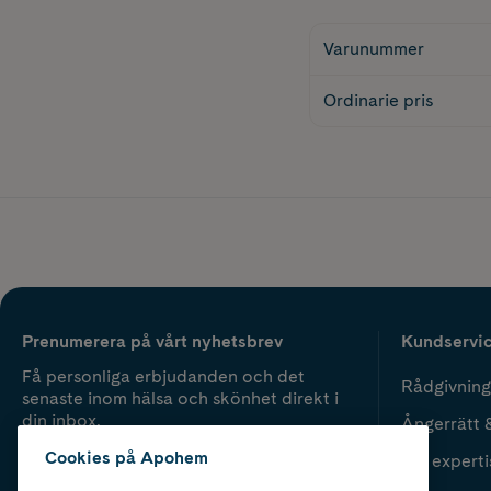
Varunummer
Ordinarie pris
Prenumerera på vårt nyhetsbrev
Kundservi
Få personliga erbjudanden och det
Rådgivning
senaste inom hälsa och skönhet direkt i
din inbox.
Ångerrätt 
Cookies på Apohem
Vår experti
Fyll i mailadress
Skicka