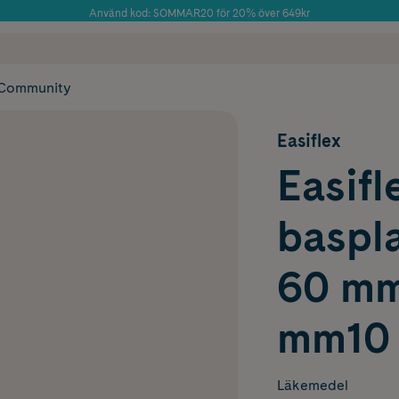
Använd kod: SOMMAR20 för 20% över 649kr
Årets Butik 2025 inom Skönhet
 frakt
✓ Rådgivning från farmaceuter & hudterapeuter
✓ Poäng på alla
Community
Easiflex
Easifl
baspla
60 mm
mm10 
Läkemedel