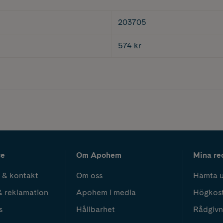
203705
574 kr
ce
Om Apohem
Mina re
 & kontakt
Om oss
Hämta u
& reklamation
Apohem i media
Högkos
s
Hållbarhet
Rådgivn