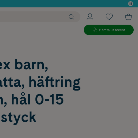
 köp*
Hämta ut recept
ex barn,
tta, häftring
, hål 0-15
styck