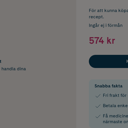
För att kunna köpa
recept.
Ingår ej i förmån
574 kr
t
h handla dina
Snabba fakta
Fri frakt fö
Betala enke
Få medicinen
närmaste o