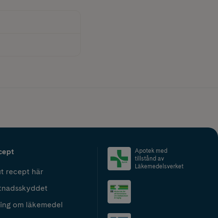
cept
Apotek med
tillstånd av
Läkemedelsverket
t recept här
tnadsskyddet
ing om läkemedel